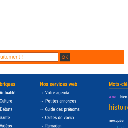
briques
Nos services web
Mots-clé
Actualité
Votre agenda
bien
Asie
Culture
Petites annonces
histoir
Débats
Guide des prénoms
Santé
Cartes de voeux
mosquée
Vidéos
Ramadan