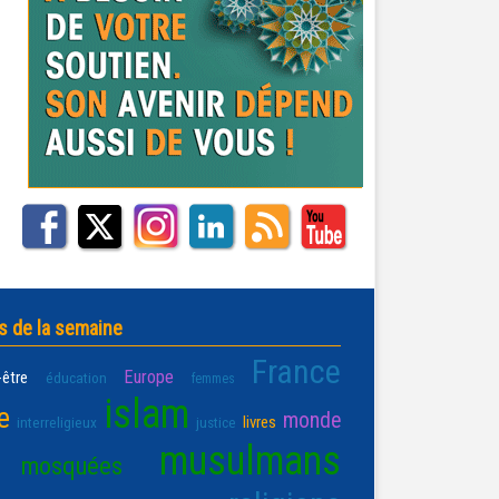
s de la semaine
France
Europe
-être
éducation
femmes
islam
e
monde
livres
interreligieux
justice
musulmans
mosquées