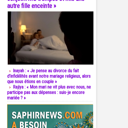
autre fille enceinte »
Inayah : « Je pense au divorce du fait
d’infidélités avant notre mariage religieux, alors
que nous étions en couple »
Rajiya : « Mon mari ne vit plus avec nous, ne
participe pas aux dépenses : suis-je encore
mariée ? »