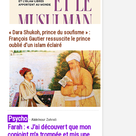
« Dara Shukoh, prince du soufisme » :
François Gautier ressuscite le prince
oublié d'un islam éclairé
Psycho
-
Abdelnour Zahrali
Farah : « J’ai découvert que mon
conjoint m’a trompée et mis une