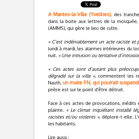
A Mantes-la-Ville (Yvelines),
des tranches
dans la boite aux lettres de la mosquée,
(AMMS), qui gère le lieu de culte.
« C’est indéniablement un acte raciste et 
lundi à mardi, les alarmes intérieures du loc
nuit.
« Une intrusion ou tentative d’intrusion
« Ces actes sont d’autant plus préoccupa
dégradé sur la ville »
, commentent les res
un maire FN, qui pourrait suspendr
Nauth,
prière est sur le point d'être détruit.
Face à ces actes de provocations, inédit
plainte.
« Le climat inquiétant installé l
racistes et/ou violents »
, déplore-t-elle. 
les habitants.
Lire aussi :