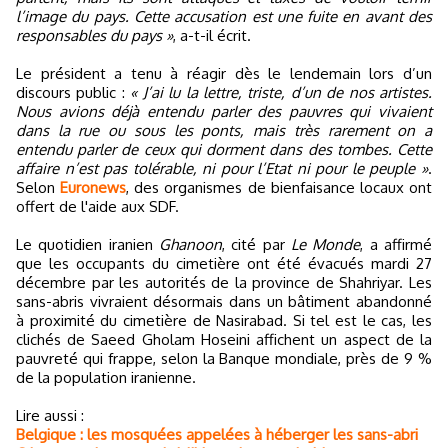
l’image du pays. Cette accusation est une fuite en avant des
responsables du pays »
, a-t-il écrit.
Le président a tenu à réagir dès le lendemain lors d’un
discours public :
« J’ai lu la lettre, triste, d’un de nos artistes.
Nous avions déjà entendu parler des pauvres qui vivaient
dans la rue ou sous les ponts, mais très rarement on a
entendu parler de ceux qui dorment dans des tombes. Cette
affaire n’est pas tolérable, ni pour l’Etat ni pour le peuple »
.
Selon
Euronews
, des organismes de bienfaisance locaux ont
offert de l'aide aux SDF.
Le quotidien iranien
Ghanoon
, cité par
Le Monde
, a affirmé
que les occupants du cimetière ont été évacués mardi 27
décembre par les autorités de la province de Shahriyar. Les
sans-abris vivraient désormais dans un bâtiment abandonné
à proximité du cimetière de Nasirabad. Si tel est le cas, les
clichés de Saeed Gholam Hoseini affichent un aspect de la
pauvreté qui frappe, selon la Banque mondiale, près de 9 %
de la population iranienne.
Lire aussi :
Belgique : les mosquées appelées à héberger les sans-abri