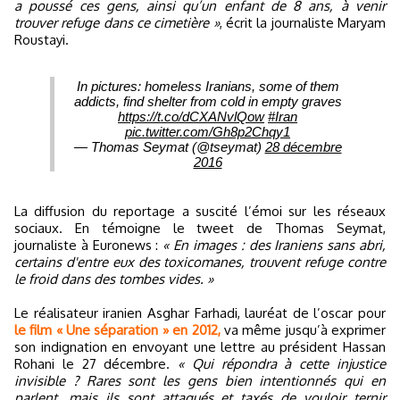
a poussé ces gens, ainsi qu’un enfant de 8 ans, à venir
trouver refuge dans ce cimetière »
, écrit la journaliste Maryam
Roustayi.
In pictures: homeless Iranians, some of them
addicts, find shelter from cold in empty graves
https://t.co/dCXANvlQow
#Iran
pic.twitter.com/Gh8p2Chqy1
— Thomas Seymat (@tseymat)
28 décembre
2016
La diffusion du reportage a suscité l’émoi sur les réseaux
sociaux. En témoigne le tweet de Thomas Seymat,
journaliste à Euronews :
« En images : des Iraniens sans abri,
certains d'entre eux des toxicomanes, trouvent refuge contre
le froid dans des tombes vides. »
Le réalisateur iranien Asghar Farhadi, lauréat de l’oscar pour
le film « Une séparation » en 2012,
va même jusqu’à exprimer
son indignation en envoyant une lettre au président Hassan
Rohani le 27 décembre.
« Qui répondra à cette injustice
invisible ? Rares sont les gens bien intentionnés qui en
parlent, mais ils sont attaqués et taxés de vouloir ternir