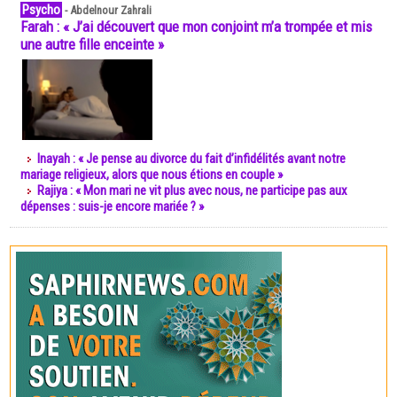
Psycho
-
Abdelnour Zahrali
Farah : « J’ai découvert que mon conjoint m’a trompée et mis
une autre fille enceinte »
Inayah : « Je pense au divorce du fait d’infidélités avant notre
mariage religieux, alors que nous étions en couple »
Rajiya : « Mon mari ne vit plus avec nous, ne participe pas aux
dépenses : suis-je encore mariée ? »