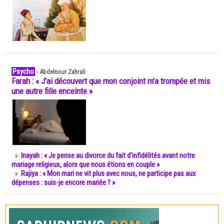
Psycho
-
Abdelnour Zahrali
Farah : « J’ai découvert que mon conjoint m’a trompée et mis
une autre fille enceinte »
Inayah : « Je pense au divorce du fait d’infidélités avant notre
mariage religieux, alors que nous étions en couple »
Rajiya : « Mon mari ne vit plus avec nous, ne participe pas aux
dépenses : suis-je encore mariée ? »