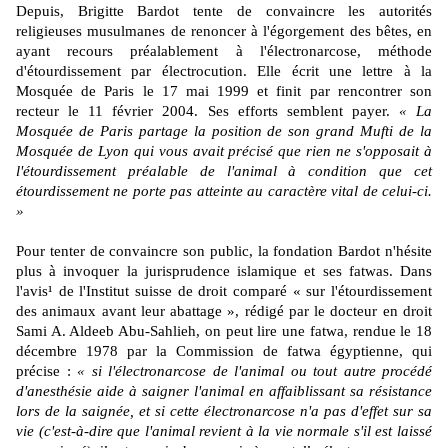
Depuis, Brigitte Bardot tente de convaincre les autorités
religieuses musulmanes de renoncer à l'égorgement des bêtes, en
ayant recours préalablement à l'électronarcose, méthode
d'étourdissement par électrocution. Elle écrit une lettre à la
Mosquée de Paris le 17 mai 1999 et finit par rencontrer son
recteur le 11 février 2004. Ses efforts semblent payer.
« La
Mosquée de Paris partage la position de son grand Mufti de la
Mosquée de Lyon qui vous avait précisé que rien ne s'opposait à
l'étourdissement préalable de l'animal à condition que cet
étourdissement ne porte pas atteinte au caractère vital de celui-ci.
»
Pour tenter de convaincre son public, la fondation Bardot n'hésite
plus à invoquer la jurisprudence islamique et ses fatwas. Dans
l'avis¹ de l'Institut suisse de droit comparé « sur l'étourdissement
des animaux avant leur abattage », rédigé par le docteur en droit
Sami A. Aldeeb Abu-Sahlieh, on peut lire une fatwa, rendue le 18
décembre 1978 par la Commission de fatwa égyptienne, qui
précise :
« si l'électronarcose de l'animal ou tout autre procédé
d'anesthésie aide à saigner l'animal en affaiblissant sa résistance
lors de la saignée, et si cette électronarcose n'a pas d'effet sur sa
vie (c'est-à-dire que l'animal revient à la vie normale s'il est laissé