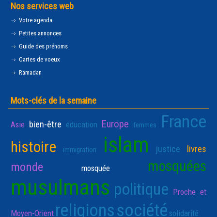
Nos services web
Votre agenda
Petites annonces
Guide des prénoms
Cartes de voeux
Ramadan
Mots-clés de la semaine
France
Europe
bien-être
Asie
éducation
femmes
islam
histoire
justice
livres
immigration
mosquées
monde
mosquée
musulmans
politique
Proche et
religions
société
Moyen-Orient
solidarité