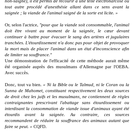
non-saigné), il est permis de recourir à une telle électronarcose ou
tout autre procédé d'anesthésie allant dans ce sens avant la
saignée ; la viande de l'animal saigné de la sorte est licite. »
Or, selon l'actrice,
"pour que la viande soit consommable, l'animal
doit être vivant au moment de la saignée, le cœur devant
continuer à battre pour évacuer le sang des artères et jugulaires
tranchées. L'étourdissement n'a donc pas pour objet de provoquer
la mort mais de placer l'animal dans un état d'inconscience afin
de limiter sa souffrance."
Une démonstration de l'efficacité de cette méthode aurait même
été organisée auprès des musulmans d'Allemagne par l'OEBA.
Avec succès.
Donc, tout va bien.
« Ni la Bible ou le Talmud, ni le Coran ou la
Sunna de Mahomet, constituant respectivement les deux sources
de droit chez les juifs et les musulmans, ne contiennent de règles
contraignantes prescrivant l'abattage sans étourdissement ou
interdisant la consommation de viande issue d'animaux ayant été
étourdis avant la saignée. Au contraire, ces sources
recommandent de réduire la souffrance des animaux autant que
faire se peut. »
CQFD.