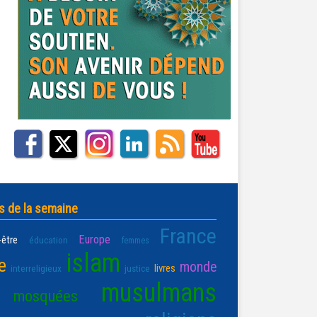
s de la semaine
France
Europe
-être
éducation
femmes
islam
e
monde
livres
interreligieux
justice
musulmans
mosquées