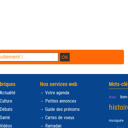
briques
Nos services web
Mots-clé
Actualité
Votre agenda
bien
Asie
Culture
Petites annonces
histoir
Débats
Guide des prénoms
Santé
Cartes de voeux
mosquée
Vidéos
Ramadan