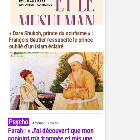
« Dara Shukoh, prince du soufisme » :
François Gautier ressuscite le prince
oublié d'un islam éclairé
Psycho
-
Abdelnour Zahrali
Farah : « J’ai découvert que mon
conjoint m’a trompée et mis une