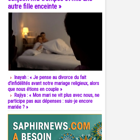
autre fille enceinte »
Inayah : « Je pense au divorce du fait
d’infidélités avant notre mariage religieux, alors
que nous étions en couple »
Rajiya : « Mon mari ne vit plus avec nous, ne
participe pas aux dépenses : suis-je encore
mariée ? »