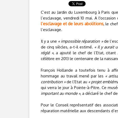
C’est au Jardin du Luxembourg à Paris qu
l’esclavage, vendredi 10 mai. A l'occasion
l’esclavage et de leurs abolitions
, le che
l’esclavage.
Il y a une
« impossible réparation »
de l’esc
de cinq siècles, a-t-il estimé.
« Il y aurait
réglé »
, a ajouté le chef de l’Etat, cita
célèbre en 2013 le centenaire de la naissan
François Hollande a toutefois tenu à aff
hommage au travail mené par les
« arti
contribution »
de l’Etat au
« projet emblém
qui verra le jour à Pointe-à-Pitre. Ce mus
important au monde »
, a déclaré le chef de 
Pour le Conseil représentatif des associatio
réparation matérielle aux descendants d’e