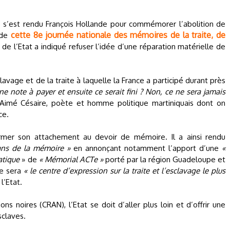
e s’est rendu François Hollande pour commémorer l’abolition de
cette 8e journée nationale des mémoires de la traite, de
 de
f de l’Etat a indiqué refuser l’idée d’une réparation matérielle de
lavage et de la traite à laquelle la France a participé durant près
 une note à payer et ensuite ce serait fini ? Non, ce ne sera jamais
nt Aimé Césaire, poète et homme politique martiniquais dont on
ce.
irmer son attachement au devoir de mémoire. Il a ainsi rendu
sans de la mémoire »
en annonçant notamment l’apport d’une
«
atique
» de
« Mémorial ACTe »
porté par la région Guadeloupe et
ée sera
« le centre d’expression sur la traite et l’esclavage le plus
l’Etat.
ns noires (CRAN), l’Etat se doit d’aller plus loin et d’offrir une
sclaves.