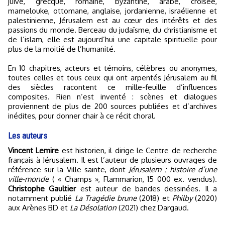
juive, grecque, romaine, byzantine, arabe, croisée,
mamelouke, ottomane, anglaise, jordanienne, israélienne et
palestinienne, Jérusalem est au cœur des intérêts et des
passions du monde. Berceau du judaïsme, du christianisme et
de l’islam, elle est aujourd’hui une capitale spirituelle pour
plus de la moitié de l’humanité.
En 10 chapitres, acteurs et témoins, célèbres ou anonymes,
toutes celles et tous ceux qui ont arpentés Jérusalem au fil
des siècles racontent ce mille-feuille d’influences
composites. Rien n’est inventé : scènes et dialogues
proviennent de plus de 200 sources publiées et d’archives
inédites, pour donner chair à ce récit choral.
Les auteurs
Vincent Lemire
est historien, il dirige le Centre de recherche
français à Jérusalem. Il est l’auteur de plusieurs ouvrages de
référence sur la Ville sainte, dont
Jérusalem : histoire d’une
ville-monde
( « Champs », Flammarion, 15 000 ex. vendus).
Christophe Gaultier
est auteur de bandes dessinées. Il a
notamment publié
La Tragédie brune
(2018) et
Philby
(2020)
aux Arènes BD et
La Désolation
(2021) chez Dargaud.