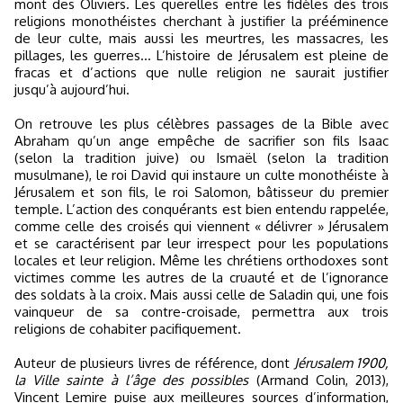
mont des Oliviers. Les querelles entre les fidèles des trois
religions monothéistes cherchant à justifier la prééminence
de leur culte, mais aussi les meurtres, les massacres, les
pillages, les guerres… L’histoire de Jérusalem est pleine de
fracas et d’actions que nulle religion ne saurait justifier
jusqu’à aujourd’hui.
On retrouve les plus célèbres passages de la Bible avec
Abraham qu’un ange empêche de sacrifier son fils Isaac
(selon la tradition juive) ou Ismaël (selon la tradition
musulmane), le roi David qui instaure un culte monothéiste à
Jérusalem et son fils, le roi Salomon, bâtisseur du premier
temple. L’action des conquérants est bien entendu rappelée,
comme celle des croisés qui viennent « délivrer » Jérusalem
et se caractérisent par leur irrespect pour les populations
locales et leur religion. Même les chrétiens orthodoxes sont
victimes comme les autres de la cruauté et de l’ignorance
des soldats à la croix. Mais aussi celle de Saladin qui, une fois
vainqueur de sa contre-croisade, permettra aux trois
religions de cohabiter pacifiquement.
Auteur de plusieurs livres de référence, dont
Jérusalem 1900,
la Ville sainte à l’âge des possibles
(Armand Colin, 2013),
Vincent Lemire puise aux meilleures sources d’information,