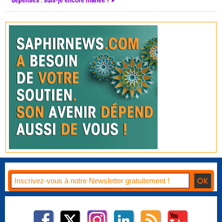
dépenses : suis-je encore mariée ? »