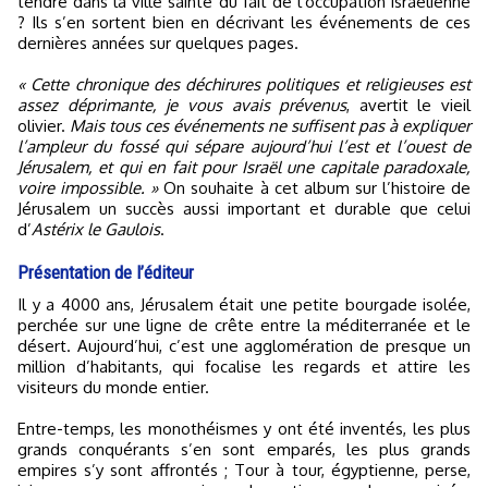
tendre dans la ville sainte du fait de l'occupation israélienne
? Ils s’en sortent bien en décrivant les événements de ces
dernières années sur quelques pages.
« Cette chronique des déchirures politiques et religieuses est
assez déprimante, je vous avais prévenus
, avertit le vieil
olivier.
Mais tous ces événements ne suffisent pas à expliquer
l’ampleur du fossé qui sépare aujourd’hui l’est et l’ouest de
Jérusalem, et qui en fait pour Israël une capitale paradoxale,
voire impossible. »
On souhaite à cet album sur l’histoire de
Jérusalem un succès aussi important et durable que celui
d’
Astérix le Gaulois
.
Présentation de l’éditeur
Il y a 4000 ans, Jérusalem était une petite bourgade isolée,
perchée sur une ligne de crête entre la méditerranée et le
désert. Aujourd’hui, c’est une agglomération de presque un
million d’habitants, qui focalise les regards et attire les
visiteurs du monde entier.
Entre-temps, les monothéismes y ont été inventés, les plus
grands conquérants s’en sont emparés, les plus grands
empires s’y sont affrontés ; Tour à tour, égyptienne, perse,