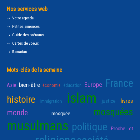
Nos services web
Votre agenda
Petites annonces
Guide des prénoms
Cartes de voeux
Ramadan
Mots-clés de la semaine
France
Europe
bien-être
Asie
économie
éducation
islam
histoire
livres
justice
immigration
mosquées
monde
mosquée
musulmans
politique
Proche et