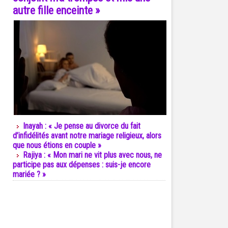
autre fille enceinte »
Inayah : « Je pense au divorce du fait
d’infidélités avant notre mariage religieux, alors
que nous étions en couple »
Rajiya : « Mon mari ne vit plus avec nous, ne
participe pas aux dépenses : suis-je encore
mariée ? »