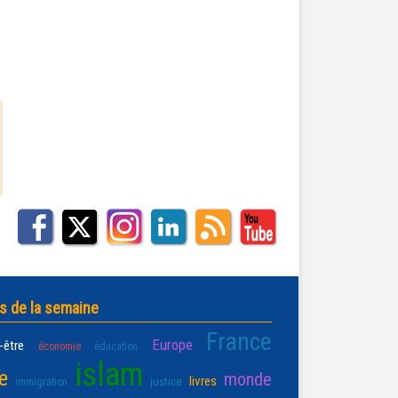
s de la semaine
France
Europe
-être
économie
éducation
islam
e
monde
livres
justice
immigration