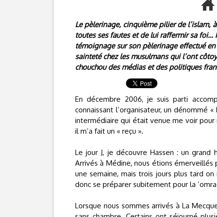
Le pèlerinage, cinquième pilier de l’islam,
toutes ses fautes et de lui raffermir sa fo
témoignage sur son pèlerinage effectué en 
sainteté chez les musulmans qui l’ont côtoy
chouchou des médias et des politiques fran
En décembre 2006, je suis parti accomp
connaissant l’organisateur, un dénommé « 
intermédiaire qui était venue me voir pour
il m’a fait un « reçu ».
Le jour J, je découvre Hassen : un grand 
Arrivés à Médine, nous étions émerveillés p
une semaine, mais trois jours plus tard on
donc se préparer subitement pour la ‘omra
Lorsque nous sommes arrivés à La Mecque 
sans chambre. Certains ont séjourné plusi