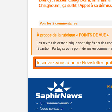
Drancy : Hassan Chalghoumi, un imam aff
Chalghoumi, ça suffit ! Appel à sa démiss
Voir les
2
commentaires
À propos de la rubrique « POINTS DE VUE »
Les textes de cette rubrique sont signés par des cont
rédaction. Partagez votre point de vue en commentair
Ru
Qui sommes-nous ?
Nous contacter