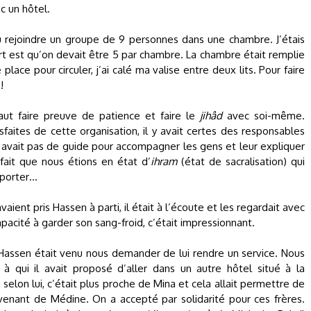
ec un hôtel.
pu rejoindre un groupe de 9 personnes dans une chambre. J’étais
t est qu’on devait être 5 par chambre. La chambre était remplie
de place pour circuler, j’ai calé ma valise entre deux lits. Pour faire
!
 faut faire preuve de patience et faire le
jihâd
avec soi-même.
aites de cette organisation, il y avait certes des responsables
’y avait pas de guide pour accompagner les gens et leur expliquer
 fait que nous étions en état d’
ihram
(état de sacralisation) qui
mporter…
ent pris Hassen à parti, il était à l’écoute et les regardait avec
apacité à garder son sang-froid, c’était impressionnant.
 Hassen était venu nous demander de lui rendre un service. Nous
à qui il avait proposé d’aller dans un autre hôtel situé à la
, selon lui, c’était plus proche de Mina et cela allait permettre de
venant de Médine. On a accepté par solidarité pour ces frères.