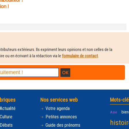
abulateur ?
ion !
ributeurs extérieurs. Ils expriment leurs opinions et non celles de la
e ou en écrivant à la rédaction via le
formulaire de contact
.
briques
Nos services web
Mots-clé
Actualité
Votre agenda
bien
Asie
Culture
Petites annonces
histoir
Débats
Guide des prénoms