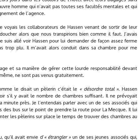
auvre homme qui n’avait pas toutes ses facultés mentales et qui
agnement de l’agence.
je voyais les collaborateurs de Hassen venant de sortir de leur
oucher alors que nous transpirions bien comme il faut. J’avais
 je suis allé voir Hassen pour lui demander de façon assez ferme
as trop plu. Il m’avait alors conduit dans sa chambre pour me
nnage et sa manière de gérer cette lourde responsabilité devant
e même, ne sont pas venus gratuitement.
 comme le disait un pèlerin c’était le
« désordre total »
. Hassen
r s’il y avait le nombre de chambres suffisant. Il ne prévoyait
 à la minute près. Je l’entendais parler avec un de ses associés qui
 des bus sur le point de prendre la route pour La Mecque. Il lui
enter les pèlerins sur place le temps de trouver des chambres au
, qu’il avait envie d’
« étrangler »
un de ses jeunes associés qui,