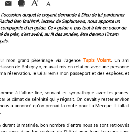
 à l’occasion duquel le croyant demande à Dieu de lui pardonner
i… Rachid Ben Brahim*, lecteur de Saphirnews, nous apporte un
compagnie d’un guide. Ce « guide », pas tout à fait en odeur de
é de près, s’est avéré, au fil des années, être devenu l’imam
çais.
Tapis Volant
lir mon grand pèlerinage via l’agence
. Un ami
Hassen de Bobigny », m’avait mis en relation avec une personne
 ma réservation. Je lui ai remis mon passeport et des espèces, et
homme à l’allure fine, souriant et sympathique avec les jeunes.
ar le climat de sérénité qui y régnait. On devait y rester environ
 nous a annoncé qu’on prenait la route pour La Mecque. Il fallait
.
durant la matinée, bon nombre d’entre nous se sont retrouvés
eurs jours dans les couloirs de l’hôtel avec leurs bagages sans