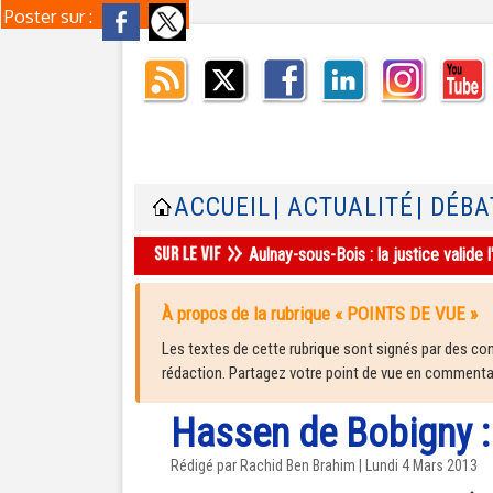
Poster sur :
ACCUEIL
| ACTUALITÉ
| DÉBA
Aulnay-sous-Bois : la justice valid
À propos de la rubrique « POINTS DE VUE »
Les textes de cette rubrique sont signés par des cont
rédaction. Partagez votre point de vue en commentair
Hassen de Bobigny :
Rédigé par Rachid Ben Brahim | Lundi 4 Mars 2013