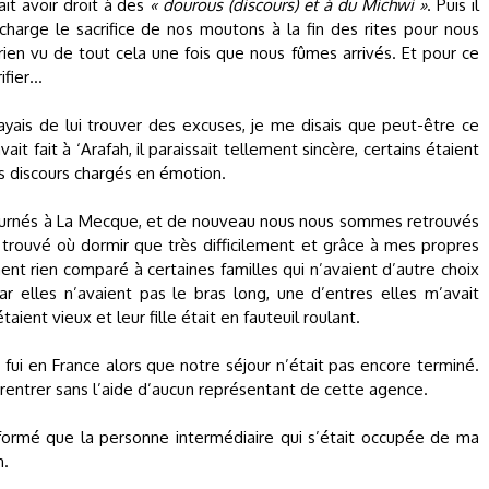
it avoir droit à des
« dourous (discours) et à du Michwi »
. Puis il
charge le sacrifice de nos moutons à la fin des rites pour nous
rien vu de tout cela une fois que nous fûmes arrivés. Et pour ce
ifier…
ayais de lui trouver des excuses, je me disais que peut-être ce
vait fait à ‘Arafah, il paraissait tellement sincère, certains étaient
es discours chargés en émotion.
urnés à La Mecque, et de nouveau nous nous sommes retrouvés
 trouvé où dormir que très difficilement et grâce à mes propres
ent rien comparé à certaines familles qui n’avaient d’autre choix
ar elles n’avaient pas le bras long, une d’entres elles m’avait
ent vieux et leur fille était en fauteuil roulant.
 fui en France alors que notre séjour n’était pas encore terminé.
 rentrer sans l’aide d’aucun représentant de cette agence.
informé que la personne intermédiaire qui s’était occupée de ma
n.