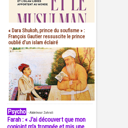
« Dara Shukoh, prince du soufisme » :
François Gautier ressuscite le prince
oublié d'un islam éclairé
Psycho
-
Abdelnour Zahrali
Farah : « J’ai découvert que mon
conjoint m’a trompée et mis une