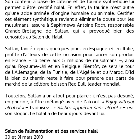
Son contenu à base de caféine et de taurine synthétique lui
permet d’être certifié halal. En effet, la taurine n’est autre
qu’une acide aminée d’origine humaine ou animale. Certifier
cet élément synthétique revient à éliminer le doute pour les
musulmans, assure à Saphirnews Antoine Roch, responsable
Grande-Bretagne de Sultan, qui a provoqué bien des
curiosités au Salon du Halal.
Sultan, lancé depuis quelques jours en Espagne et en Italie,
profite d’ailleurs de cette occasion pour lancer son produit
en France − la terre aux 5 millions de musulmans −, ainsi
qu’au Royaume-Uni et en Belgique. Bientôt, ce sera le tour
de l’Allemagne, de la Tunisie, de l’Algérie et du Maroc. D’ici
là, bien du chemin reste à faire pour prendre des parts de
marché de la célèbre boisson Red Bull, leader mondial.
Toutefois, Sultan a un atout pour plaire : il n’est pas destiné,
en principe, à être mélangé avec de l’alcool.
« Enjoy without
alcohol »
− traduisez :
« Sachez apprécier sans alcool »
− est
son slogan. Le halal a de beaux jours devant lui.
Salon de l'alimentation et des services halal
30 et 31 mars 2010