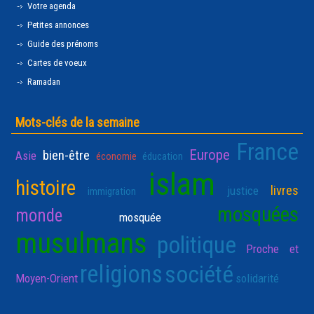
Votre agenda
Petites annonces
Guide des prénoms
Cartes de voeux
Ramadan
Mots-clés de la semaine
France
Europe
bien-être
Asie
économie
éducation
islam
histoire
livres
justice
immigration
mosquées
monde
mosquée
musulmans
politique
Proche et
religions
société
Moyen-Orient
solidarité