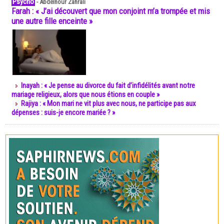
Psycho
-
Abdelnour Zahrali
Farah : « J’ai découvert que mon conjoint m’a trompée et mis
une autre fille enceinte »
Inayah : « Je pense au divorce du fait d’infidélités avant notre
mariage religieux, alors que nous étions en couple »
Rajiya : « Mon mari ne vit plus avec nous, ne participe pas aux
dépenses : suis-je encore mariée ? »