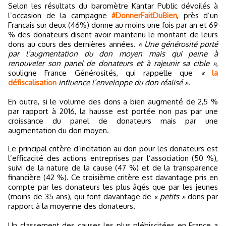
Selon les résultats du baromètre Kantar Public dévoilés à
l’occasion de la campagne
#DonnerFaitDuBien
, près d’un
Français sur deux (46%) donne au moins une fois par an et 69
% des donateurs disent avoir maintenu le montant de leurs
dons au cours des dernières années.
« Une générosité porté
par l’augmentation du don moyen mais qui peine à
renouveler son panel de donateurs et à rajeunir sa cible »
,
souligne France Générosités, qui rappelle que
«
la
défiscalisation
influence l’enveloppe du don réalisé »
.
En outre, si le volume des dons a bien augmenté de 2,5 %
par rapport à 2016, la hausse est portée non pas par une
croissance du panel de donateurs mais par une
augmentation du don moyen.
Le principal critère d’incitation au don pour les donateurs est
l’efficacité des actions entreprises par l’association (50 %),
suivi de la nature de la cause (47 %) et de la transparence
financière (42 %). Ce troisième critère est davantage pris en
compte par les donateurs les plus âgés que par les jeunes
(moins de 35 ans), qui font davantage de
« petits »
dons par
rapport à la moyenne des donateurs.
Un classement des causes les plus plébiscitées en France a