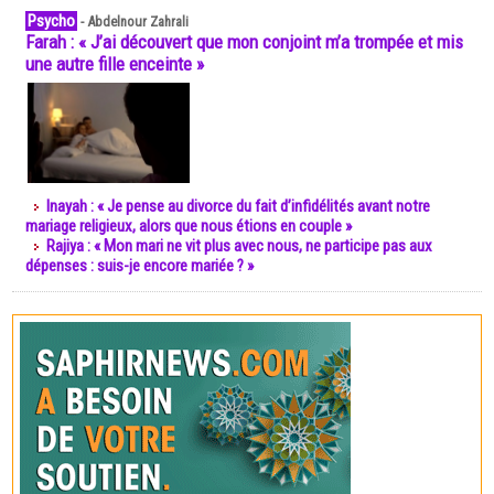
Psycho
-
Abdelnour Zahrali
Farah : « J’ai découvert que mon conjoint m’a trompée et mis
une autre fille enceinte »
Inayah : « Je pense au divorce du fait d’infidélités avant notre
mariage religieux, alors que nous étions en couple »
Rajiya : « Mon mari ne vit plus avec nous, ne participe pas aux
dépenses : suis-je encore mariée ? »