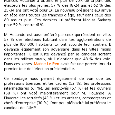
François Hollande a obtenu le plus de voix de la part des
électeurs les plus jeunes. 57 % des 18-24 ans et 62 % des
25-34 ans ont voté pour lui. Le nouveau président élu arrive
en tête dans toutes les tranches d’âge, sauf dans celle des
60 ans et plus. Ces derniers lui préfèrent Nicolas Sarkozy
pour 59 % contre 41 %.
M. Hollande est aussi préféré par ceux qui résident en ville.
57 % des électeurs habitant dans les agglomérations de
plus de 100 000 habitants lui ont accordé leur soutien. Il
devance également son adversaire dans les villes moins
importantes. Il est juste devancé par le candidat sortant
dans les milieux ruraux, où il n’obtient que 48 % des voix.
Dans ces zones,
Marine Le Pen
avait fait une percée lors du
premier tour de l’élection présidentielle.
Ce sondage nous permet également de voir que les
professions libérales et les cadres (52 %), les professions
intermédiaires (61 %), les employés (57 %) et les ouvriers
(58 %) ont voté majoritairement pour M. Hollande. A
l’inverse, les retraités (43 %) et les artisans, commerçants et
chefs d'entreprise (30 %) l’ont peu plébiscité lui préférant le
candidat de l’UMP.