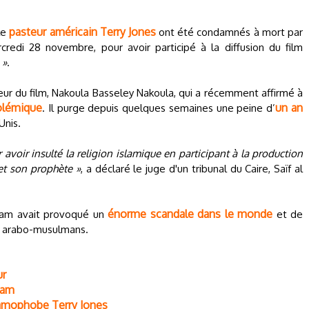
pasteur américain Terry Jones
le
ont été condamnés à mort par
credi 28 novembre, pour avoir participé à la diffusion du film
 »
.
eur du film, Nakoula Basseley Nakoula, qui a récemment affirmé à
polémique
un an
. Il purge depuis quelques semaines une peine d’
Unis.
voir insulté la religion islamique en participant à la production
 et son prophète »
, a déclaré le juge d'un tribunal du Caire, Saïf al
énorme scandale dans le monde
islam avait provoqué un
et de
s arabo-musulmans.
ur
slam
slamophobe Terry Jones