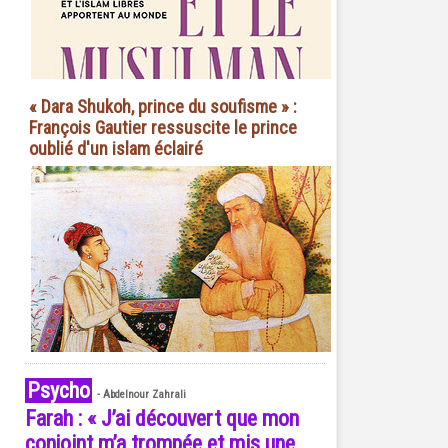
« Dara Shukoh, prince du soufisme » :
François Gautier ressuscite le prince
oublié d'un islam éclairé
Psycho
-
Abdelnour Zahrali
Farah : « J’ai découvert que mon
conjoint m’a trompée et mis une