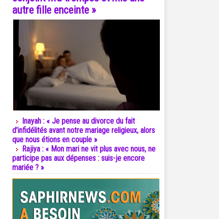
autre fille enceinte »
Inayah : « Je pense au divorce du fait
d’infidélités avant notre mariage religieux, alors
que nous étions en couple »
Rajiya : « Mon mari ne vit plus avec nous, ne
participe pas aux dépenses : suis-je encore
mariée ? »