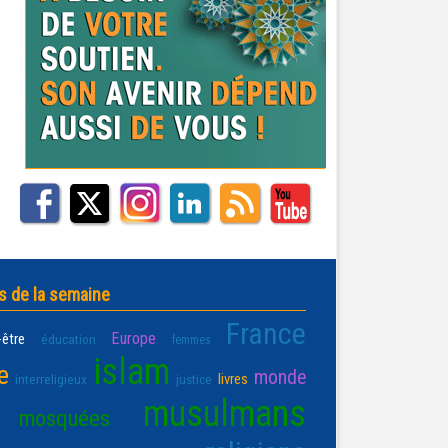
s de la semaine
France
Europe
-être
éducation
femmes
islam
e
monde
livres
interreligieux
justice
musulmans
mosquées