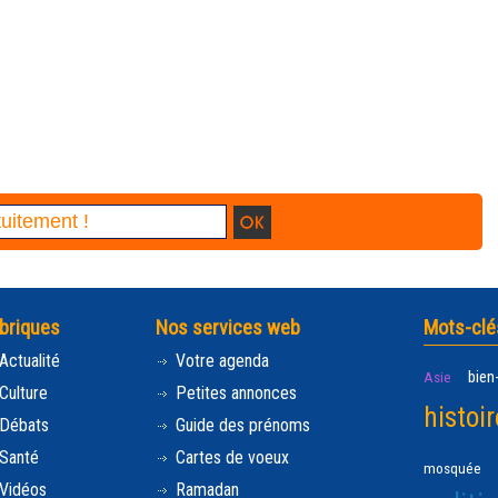
briques
Nos services web
Mots-clé
Actualité
Votre agenda
bien
Asie
Culture
Petites annonces
histoir
Débats
Guide des prénoms
Santé
Cartes de voeux
mosquée
Vidéos
Ramadan