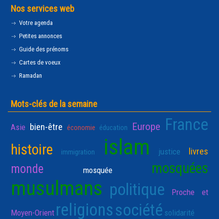
Nos services web
Votre agenda
Petites annonces
Guide des prénoms
Cartes de voeux
Ramadan
Mots-clés de la semaine
France
Europe
bien-être
Asie
économie
éducation
islam
histoire
livres
justice
immigration
mosquées
monde
mosquée
musulmans
politique
Proche et
religions
société
Moyen-Orient
solidarité