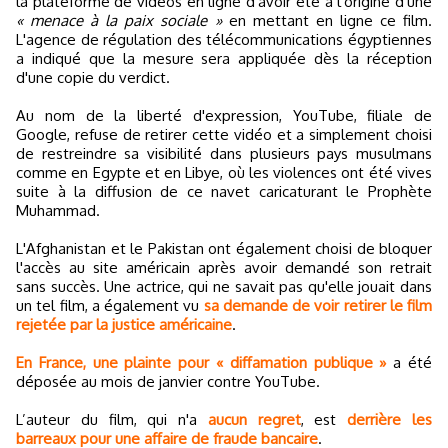
la plateforme de vidéos en ligne d'avoir été à l'origine d'une
« menace à la paix sociale »
en mettant en ligne ce film.
L'agence de régulation des télécommunications égyptiennes
a indiqué que la mesure sera appliquée dès la réception
d'une copie du verdict.
Au nom de la liberté d'expression, YouTube, filiale de
Google, refuse de retirer cette vidéo et a simplement choisi
de restreindre sa visibilité dans plusieurs pays musulmans
comme en Egypte et en Libye, où les violences ont été vives
suite à la diffusion de ce navet caricaturant le Prophète
Muhammad.
L'Afghanistan et le Pakistan ont également choisi de bloquer
l'accès au site américain après avoir demandé son retrait
sans succès. Une actrice, qui ne savait pas qu'elle jouait dans
un tel film, a également vu
sa demande de voir retirer le film
rejetée par la justice américaine
.
En France, une plainte pour « diffamation publique »
a été
déposée au mois de janvier contre YouTube.
L’auteur du film, qui n'a
aucun regret
, est
derrière les
barreaux pour une affaire de fraude bancaire
.