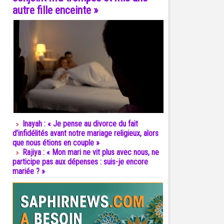
autre fille enceinte »
Inayah : « Je pense au divorce du fait
d’infidélités avant notre mariage religieux, alors
que nous étions en couple »
Rajiya : « Mon mari ne vit plus avec nous, ne
participe pas aux dépenses : suis-je encore
mariée ? »