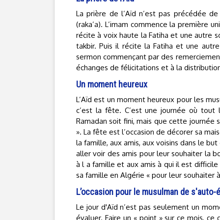
La prière de l’Aïd n’est pas précédée de
(raka’a). L’imam commence la première unit
récite à voix haute la Fatiha et une autre 
takbir. Puis il récite la Fatiha et une autr
sermon commençant par des remerciements 
échanges de félicitations et à la distributi
Un moment heureux
L’Aïd est un moment heureux pour les musul
c’est la fête. C’est une journée où tout
Ramadan soit fini, mais que cette journée 
». La fête est l’occasion de décorer sa mais
la famille, aux amis, aux voisins dans le bu
aller voir des amis pour leur souhaiter la 
à l a famille et aux amis à qui il est diffic
sa famille en Algérie « pour leur souhaiter 
L’occasion pour le musulman de s'auto-é
Le jour d'Aïd n’est pas seulement un mome
évaluer. Faire un « point » sur ce mois, ce