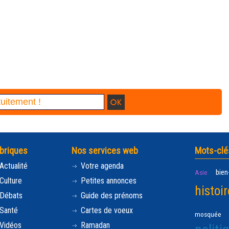
briques
Nos services web
Mots-clé
Actualité
Votre agenda
bien
Asie
Culture
Petites annonces
histoir
Débats
Guide des prénoms
Santé
Cartes de voeux
mosquée
Vidéos
Ramadan