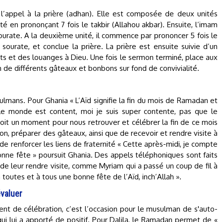
 l’appel à la prière (adhan). Elle est composée de deux unités
é en prononçant 7 fois le takbir (Allahou akbar). Ensuite, l’imam
sourate. A la deuxième unité, il commence par prononcer 5 fois le
e sourate, et conclue la prière. La prière est ensuite suivie d’un
et des louanges à Dieu. Une fois le sermon terminé, place aux
on de différents gâteaux et bonbons sur fond de convivialité.
mans. Pour Ghania « L’Aïd signifie la fin du mois de Ramadan et
 le monde est content, moi je suis super contente, pas que le
soit un moment pour nous retrouver et célébrer la fin de ce mois
on, préparer des gâteaux, ainsi que de recevoir et rendre visite à
t de renforcer les liens de fraternité « Cette après-midi, je compte
bonne fête » poursuit Ghania. Des appels téléphoniques sont faits
ile de leur rendre visite, comme Myriam qui a passé un coup de fil à
à toutes et à tous une bonne fête de l’Aïd, inch’Allah ».
valuer
nt de célébration, c’est l’occasion pour le musulman de s'auto-
 qui lui a apporté de positif. Pour Dalila, le Ramadan permet de «