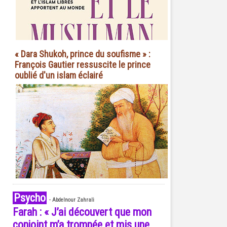
« Dara Shukoh, prince du soufisme » :
François Gautier ressuscite le prince
oublié d'un islam éclairé
Psycho
-
Abdelnour Zahrali
Farah : « J’ai découvert que mon
conjoint m’a trompée et mis une