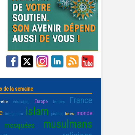
s de la semaine
France
Europe
-être
éducation
femmes
islam
e
monde
justice
livres
immigration
musulmans
mosquées