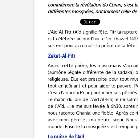
commémore la révélation du Coran, s’est ter
différentes mosquées, notamment celle de 
L'Aïd Al-Fitr (Aïd signifie fête, Fitr la ru
est célébrée aujourd’hui le 1er chawel 142
sortent pour accomplir la prière de la fête.
Zakat-Al-Fitr
Avant cette prière, les musulmans s’acqui
(aumône légale différente de la sadaka) d
religieuse. Elle est prescrite pour tout 
tout en jeûnant et pour aider le pauvre. Po
c’est d’abord « Pour pardonner ses pêchés
Le matin du jour de l’Aïd Al-Fitr, le musulm
de l’Aïd. « Je me suis levée à 6h30, après
nous raconte Ghania, une fidèle. Après ce ri
avec mon père et ma petite sœur. Nous 
monde. Ensuite la mosquée s’est remplie pe
La prière de l’Aïd