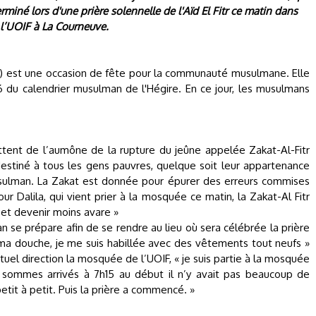
miné lors d'une prière solennelle de l'Aïd El Fitr ce matin dans
l’UOIF à La Courneuve.
pture) est une occasion de fête pour la communauté musulmane. Elle
6 du calendrier musulman de l'Hégire. En ce jour, les musulmans
ttent de l’aumône de la rupture du jeûne appelée Zakat-Al-Fitr
estiné à tous les gens pauvres, quelque soit leur appartenance
musulman. La Zakat est donnée pour épurer des erreurs commises
ur Dalila, qui vient prier à la mosquée ce matin, la Zakat-Al Fitr
 et devenir moins avare »
an se prépare afin de se rendre au lieu où sera célébrée la prière
 ma douche, je me suis habillée avec des vêtements tout neufs »
tuel direction la mosquée de l’UOIF, « je suis partie à la mosquée
sommes arrivés à 7h15 au début il n’y avait pas beaucoup de
tit à petit. Puis la prière a commencé. »