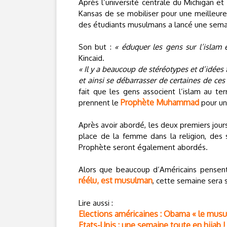
Après l’université centrale du Michigan et
Kansas de se mobiliser pour une meilleure 
des étudiants musulmans a lancé une semaine
Son but :
« éduquer les gens sur l’islam
Kincaid.
« Il y a beaucoup de stéréotypes et d’idées
et ainsi se débarrasser de certaines de ces 
fait que les gens associent l’islam au te
Prophète Muhammad
prennent le
pour un 
Après avoir abordé, les deux premiers jours 
place de la femme dans la religion, des su
Prophète seront également abordés.
Alors que beaucoup d’Américains pensent 
réélu, est musulman
, cette semaine sera 
Lire aussi :
Elections américaines : Obama « le mus
Etats-Unis : une semaine toute en hijab !