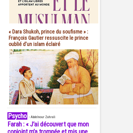
« Dara Shukoh, prince du soufisme » :
François Gautier ressuscite le prince
oublié d'un islam éclairé
Psycho
-
Abdelnour Zahrali
Farah : « J’ai découvert que mon
conjoint m’a trompée et mis une