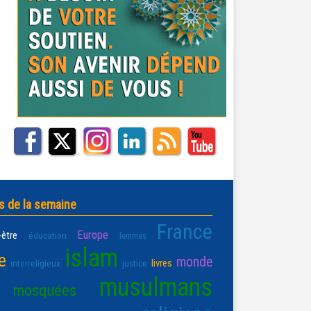
s de la semaine
France
Europe
-être
éducation
femmes
islam
e
monde
livres
interreligieux
justice
musulmans
mosquées