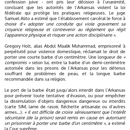
confession juive - ont pris leur décision à l’unanimité,
concluant que les autorités de l’Arkansas violent la loi
fédérale qui protège les pratiques religieuses. Le juge
Samuel Alito a estimé que l’établissement carcéral le force à
choisir d'
« adopter une conduite qui viole gravement sa
croyance religieuse et contrevenir au règlement qui régit
l'apparence physique et risquer une action disciplinaire »
.
Gregory Holt, alias Abdul Maalik Muhammad, emprisonné à
perpétuité pour violence domestique, réclamait le droit de
porter une courte barbe d’un centimètre. Une longueur de
«
compromis »
selon lui, entre la barbe d’un demi-centimètre
autorisée dans les prisons de l’Arkansas pour les détenus
souffrant de problèmes de peau, et la longue barbe
recommandée dans sa religion.
Le port de la barbe était jusqu’alors interdit dans l’Arkansas
pour prévenir toute tentative d’évasion, ou pour empêcher
la dissimulation d’objets dangereux dangereux ou interdits
(carte SIM, lame de rasoir, fléchette artisanale ou d’autres
armes…).
« Il est difficile de croire sérieusement que l'intérêt
sécuritaire (de la prison) serait remis en cause en autorisant
un prisonnier à porter une barbe d'un centimètre »
, a estimé
la Cour suprême.