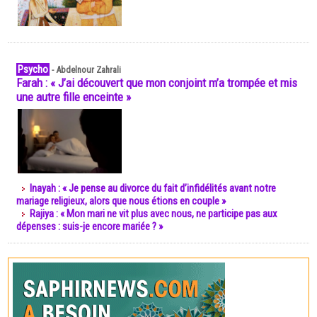
Psycho
-
Abdelnour Zahrali
Farah : « J’ai découvert que mon conjoint m’a trompée et mis
une autre fille enceinte »
Inayah : « Je pense au divorce du fait d’infidélités avant notre
mariage religieux, alors que nous étions en couple »
Rajiya : « Mon mari ne vit plus avec nous, ne participe pas aux
dépenses : suis-je encore mariée ? »