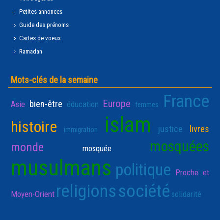
Petites annonces
Guide des prénoms
Cartes de voeux
Ramadan
Mots-clés de la semaine
France
Europe
bien-être
Asie
éducation
femmes
islam
histoire
justice
livres
immigration
mosquées
monde
mosquée
musulmans
politique
Proche et
religions
société
Moyen-Orient
solidarité