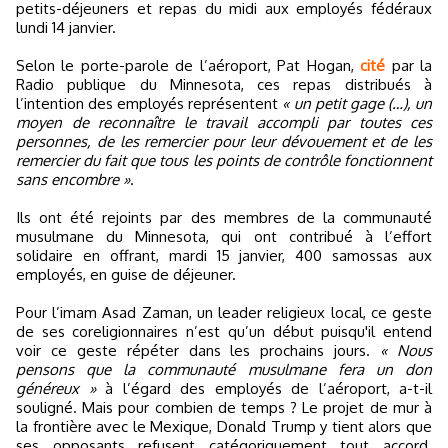
petits-déjeuners et repas du midi aux employés fédéraux
lundi 14 janvier.
Selon le porte-parole de l’aéroport, Pat Hogan,
cité
par la
Radio publique du Minnesota, ces repas distribués à
l’intention des employés représentent
« un petit gage (…), un
moyen de reconnaître le travail accompli par toutes ces
personnes, de les remercier pour leur dévouement et de les
remercier du fait que tous les points de contrôle fonctionnent
sans encombre »
.
Ils ont été rejoints par des membres de la communauté
musulmane du Minnesota, qui ont contribué à l’effort
solidaire en offrant, mardi 15 janvier, 400 samossas aux
employés, en guise de déjeuner.
Pour l’imam Asad Zaman, un leader religieux local, ce geste
de ses coreligionnaires n’est qu’un début puisqu'il entend
voir ce geste répéter dans les prochains jours.
« Nous
pensons que la communauté musulmane fera un don
généreux »
à l’égard des employés de l’aéroport, a-t-il
souligné. Mais pour combien de temps ? Le projet de mur à
la frontière avec le Mexique, Donald Trump y tient alors que
ses opposants refusent catégoriquement tout accord.