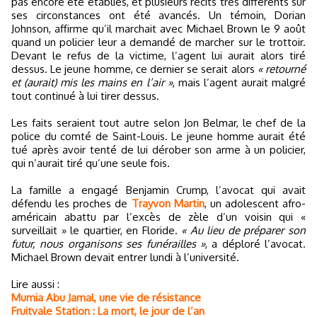
pas encore été établies, et plusieurs récits très différents sur
ses circonstances ont été avancés. Un témoin, Dorian
Johnson, affirme qu’il marchait avec Michael Brown le 9 août
quand un policier leur a demandé de marcher sur le trottoir.
Devant le refus de la victime, l’agent lui aurait alors tiré
dessus. Le jeune homme, ce dernier se serait alors
« retourné
et (aurait) mis les mains en l’air »
, mais l’agent aurait malgré
tout continué à lui tirer dessus.
Les faits seraient tout autre selon Jon Belmar, le chef de la
police du comté de Saint-Louis. Le jeune homme aurait été
tué après avoir tenté de lui dérober son arme à un policier,
qui n’aurait tiré qu’une seule fois.
La famille a engagé Benjamin Crump, l’avocat qui avait
défendu les proches de
Trayvon Martin
, un adolescent afro-
américain abattu par l’excès de zèle d’un voisin qui «
surveillait » le quartier, en Floride.
« Au lieu de préparer son
futur, nous organisons ses funérailles »
, a déploré l’avocat.
Michael Brown devait entrer lundi à l’université.
Lire aussi :
Mumia Abu Jamal, une vie de résistance
Fruitvale Station : La mort, le jour de l’an