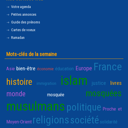
Votre agenda
Petites annonces
Guide des prénoms
Cartes de voeux
Ramadan
Mots-clés de la semaine
France
Europe
bien-être
Asie
éducation
économie
islam
histoire
justice
livres
immigration
mosquées
monde
mosquée
musulmans
politique
Proche et
religions
société
Moyen-Orient
solidarité