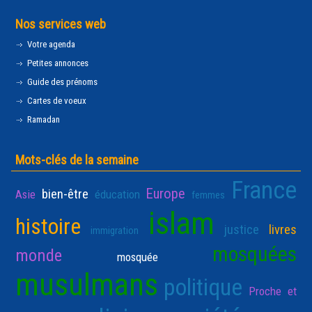
Nos services web
Votre agenda
Petites annonces
Guide des prénoms
Cartes de voeux
Ramadan
Mots-clés de la semaine
France
Europe
bien-être
Asie
éducation
femmes
islam
histoire
justice
livres
immigration
mosquées
monde
mosquée
musulmans
politique
Proche et