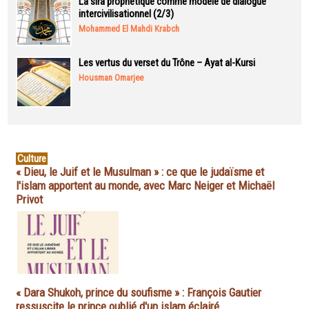
La sira prophétique comme modèle de dialogue
intercivilisationnel (2/3)
Mohammed El Mahdi Krabch
Les vertus du verset du Trône – Ayat al-Kursi
Housman Omarjee
Culture
« Dieu, le Juif et le Musulman » : ce que le judaïsme et
l'islam apportent au monde, avec Marc Neiger et Michaël
Privot
« Dara Shukoh, prince du soufisme » : François Gautier
ressuscite le prince oublié d'un islam éclairé