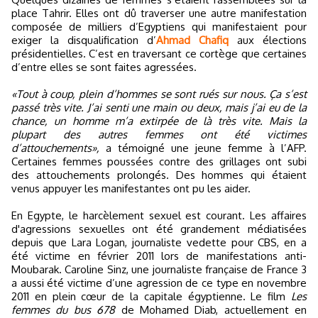
place Tahrir. Elles ont dû traverser une autre manifestation
composée de milliers d’Egyptiens qui manifestaient pour
exiger la disqualification d’
Ahmad Chafiq
aux élections
présidentielles. C’est en traversant ce cortège que certaines
d’entre elles se sont faites agressées.
«Tout à coup, plein d’hommes se sont rués sur nous. Ça s’est
passé très vite. J’ai senti une main ou deux, mais j’ai eu de la
chance, un homme m’a extirpée de là très vite. Mais la
plupart des autres femmes ont été victimes
d’attouchements»,
a témoigné une jeune femme à l’AFP.
Certaines femmes poussées contre des grillages ont subi
des attouchements prolongés. Des hommes qui étaient
venus appuyer les manifestantes ont pu les aider.
En Egypte, le harcèlement sexuel est courant. Les affaires
d'agressions sexuelles ont été grandement médiatisées
depuis que Lara Logan, journaliste vedette pour CBS, en a
été victime en février 2011 lors de manifestations anti-
Moubarak. Caroline Sinz, une journaliste française de France 3
a aussi été victime d’une agression de ce type en novembre
2011 en plein cœur de la capitale égyptienne. Le film
Les
femmes du bus 678
de Mohamed Diab, actuellement en