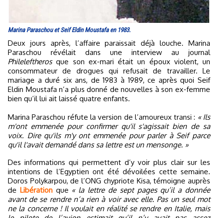
Marina Paraschou et Seif Eldin Moustafa en 1983.
Deux jours après, l’affaire paraissait déjà louche. Marina
Paraschou révélait dans une interview au journal
Phileleftheros
que son ex-mari était un époux violent, un
consommateur de drogues qui refusait de travailler. Le
mariage a duré six ans, de 1983 à 1989, ce après quoi Seif
Eldin Moustafa n’a plus donné de nouvelles à son ex-femme
bien qu’il lui ait laissé quatre enfants.
Marina Paraschou réfute la version de l’amoureux transi :
« Ils
m'ont emmenée pour confirmer qu'il s'agissait bien de sa
voix. Dire qu'ils m'y ont emmenée pour parler à Seif parce
qu'il l'avait demandé dans sa lettre est un mensonge. »
Des informations qui permettent d’y voir plus clair sur les
intentions de l’Egyptien ont été dévoilées cette semaine.
Doros Polykarpou, de l’ONG chypriote Kisa, témoigne auprès
de
Libération
que
« la lettre de sept pages qu’il a donnée
avant de se rendre n’a rien à voir avec elle. Pas un seul mot
ne la concerne ! Il voulait en réalité se rendre en Italie, mais
le pilote de l’avion estimait qu’il n’y avait pas assez