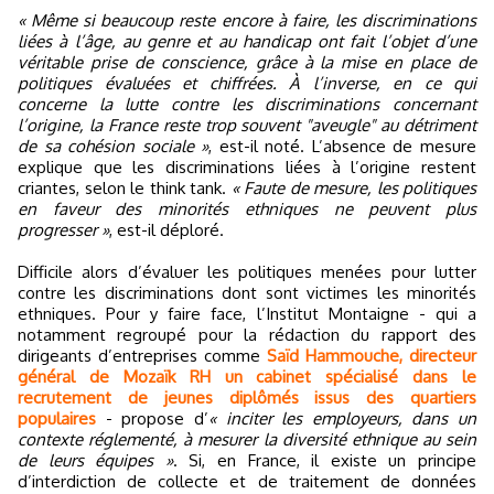
« Même si beaucoup reste encore à faire, les discriminations
liées à l’âge, au genre et au handicap ont fait l’objet d’une
véritable prise de conscience, grâce à la mise en place de
politiques évaluées et chiffrées. À l’inverse, en ce qui
concerne la lutte contre les discriminations concernant
l’origine, la France reste trop souvent "aveugle" au détriment
de sa cohésion sociale »
, est-il noté. L’absence de mesure
explique que les discriminations liées à l’origine restent
criantes, selon le think tank.
« Faute de mesure, les politiques
en faveur des minorités ethniques ne peuvent plus
progresser »
, est-il déploré.
Difficile alors d’évaluer les politiques menées pour lutter
contre les discriminations dont sont victimes les minorités
ethniques. Pour y faire face, l’Institut Montaigne - qui a
notamment regroupé pour la rédaction du rapport des
dirigeants d’entreprises comme
Saïd Hammouche, directeur
général de Mozaïk RH un cabinet spécialisé dans le
recrutement de jeunes diplômés issus des quartiers
populaires
- propose d’
« inciter les employeurs, dans un
contexte réglementé, à mesurer la diversité ethnique au sein
de leurs équipes »
. Si, en France, il existe un principe
d’interdiction de collecte et de traitement de données