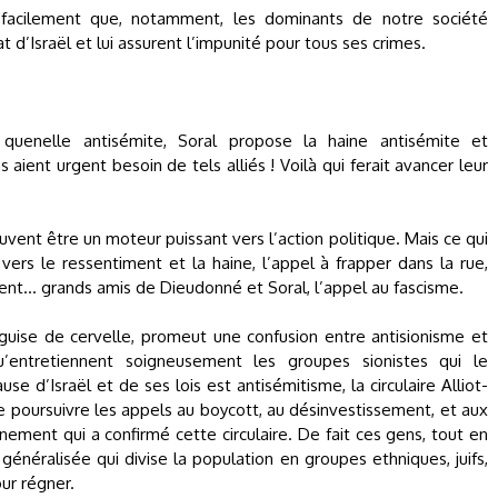
s facilement que, notamment, les dominants de notre société
tat d’Israël et lui assurent l’impunité pour tous ses crimes.
uenelle antisémite, Soral propose la haine antisémite et
ient urgent besoin de tels alliés ! Voilà qui ferait avancer leur
peuvent être un moteur puissant vers l’action politique. Mais ce qui
 vers le ressentiment et la haine, l’appel à frapper dans la rue,
... grands amis de Dieudonné et Soral, l’appel au fascisme.
guise de cervelle, promeut une confusion entre antisionisme et
entretiennent soigneusement les groupes sionistes qui le
e d’Israël et de ses lois est antisémitisme, la circulaire Alliot-
 poursuivre les appels au boycott, au désinvestissement, et aux
rnement qui a confirmé cette circulaire. De fait ces gens, tout en
 généralisée qui divise la population en groupes ethniques, juifs,
our régner.