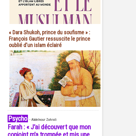
« Dara Shukoh, prince du soufisme » :
François Gautier ressuscite le prince
oublié d'un islam éclairé
Psycho
-
Abdelnour Zahrali
Farah : « J’ai découvert que mon
conjoint m’a trompée et mis une