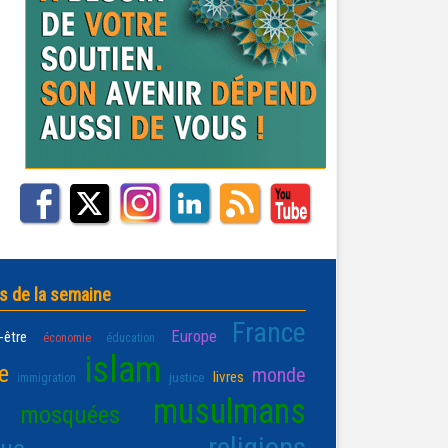
s de la semaine
France
Europe
-être
économie
éducation
islam
e
monde
livres
justice
immigration
musulmans
mosquées