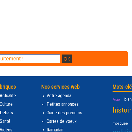
briques
Nos services web
Mots-clé
Actualité
Votre agenda
bien
Asie
Culture
Petites annonces
histoir
Débats
Guide des prénoms
Santé
Cartes de voeux
mosquée
Vidéos
Ramadan