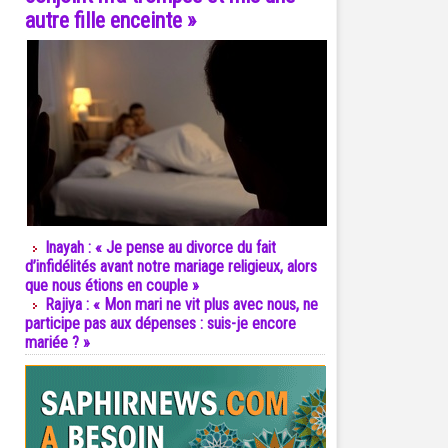
autre fille enceinte »
Inayah : « Je pense au divorce du fait
d’infidélités avant notre mariage religieux, alors
que nous étions en couple »
Rajiya : « Mon mari ne vit plus avec nous, ne
participe pas aux dépenses : suis-je encore
mariée ? »