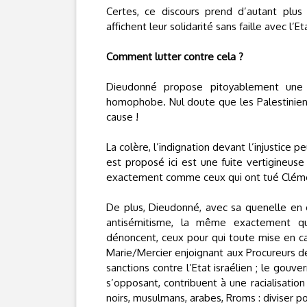
Certes, ce discours prend d’autant plu
affichent leur solidarité sans faille avec l’E
Comment lutter contre cela ?
Dieudonné propose pitoyablement une q
homophobe. Nul doute que les Palestiniens a
cause !
La colère, l’indignation devant l’injustice 
est proposé ici est une fuite vertigineuse
exactement comme ceux qui ont tué Clément
De plus, Dieudonné, avec sa quenelle en 
antisémitisme, la même exactement qu’
dénoncent, ceux pour qui toute mise en caus
Marie/Mercier enjoignant aux Procureurs de
sanctions contre l’Etat israélien ; le gouve
s’opposant, contribuent à une racialisation
noirs, musulmans, arabes, Rroms : diviser p