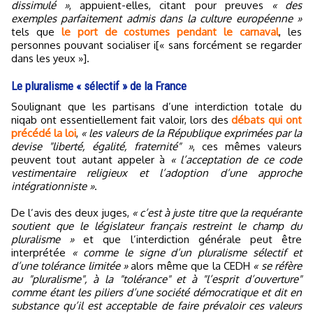
dissimulé »
, appuient-elles, citant pour preuves
« des
exemples parfaitement admis dans la culture européenne »
tels que
le port de costumes pendant le carnaval
, les
personnes pouvant socialiser i[« sans forcément se regarder
dans les yeux »].
Le pluralisme « sélectif » de la France
Soulignant que les partisans d’une interdiction totale du
niqab ont essentiellement fait valoir, lors des
débats qui ont
précédé la loi
,
« les valeurs de la République exprimées par la
devise "liberté, égalité, fraternité" »
, ces mêmes valeurs
peuvent tout autant appeler à
« l’acceptation de ce code
vestimentaire religieux et l’adoption d’une approche
intégrationniste »
.
De l’avis des deux juges,
« c’est à juste titre que la requérante
soutient que le législateur français restreint le champ du
pluralisme »
et que l’interdiction générale peut être
interprétée
« comme le signe d’un pluralisme sélectif et
d’une tolérance limitée »
alors même que la CEDH
« se réfère
au "pluralisme", à la "tolérance" et à "l’esprit d’ouverture"
comme étant les piliers d’une société démocratique et dit en
substance qu’il est acceptable de faire prévaloir ces valeurs