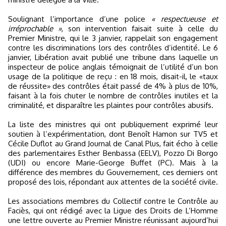
Soulignant l’importance d’une police
« respectueuse et
irréprochable »
, son intervention faisait suite à celle du
Premier Ministre, qui le 3 janvier, rappelait son engagement
contre les discriminations lors des contrôles d’identité. Le 6
janvier, Libération avait publié une tribune dans laquelle un
inspecteur de police anglais témoignait de l’utilité d’un bon
usage de la politique de reçu : en 18 mois, disait-il, le «taux
de réussite» des contrôles était passé de 4% à plus de 10%,
faisant à la fois chuter le nombre de contrôles inutiles et la
criminalité, et disparaître les plaintes pour contrôles abusifs.
La liste des ministres qui ont publiquement exprimé leur
soutien à l’expérimentation, dont Benoît Hamon sur TV5 et
Cécile Duflot au Grand Journal de Canal Plus, fait écho à celle
des parlementaires Esther Benbassa (EELV), Pozzo Di Borgo
(UDI) ou encore Marie-George Buffet (PC). Mais à la
différence des membres du Gouvernement, ces derniers ont
proposé des lois, répondant aux attentes de la société civile.
Les associations membres du Collectif contre le Contrôle au
Faciès, qui ont rédigé avec la Ligue des Droits de L’Homme
une lettre ouverte au Premier Ministre réunissant aujourd’hui