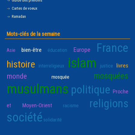
Guide des prénoms
Cartes de voeux
Ramadan
Mots-clés de la semaine
France
Europe
bien-être
Asie
éducation
islam
histoire
livres
interreligieux
justice
mosquées
monde
mosquée
musulmans
politique
Proche
religions
et Moyen-Orient
racisme
société
solidarité