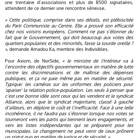
une trentaine d’associations et plus de 8500 signataires,
attendent de ce dernier une rencontre sérieuse.
« Cette politique, comprise dans ses détails, est plébiscitée
du Parti Communiste au Centre. Elle a prouvé son efficacité
chez nos voisins européens. Comment ne pas s’étonner du
fait que le Gouvernement, qui doit beaucoup aux votes des
quartiers populaires et des minorités, fasse la sourde oreille ?
»
, demande Amadou Ka, membre des Indivisibles.
Pour Axiom, de NorSide,
« le ministre de l'Intérieur va à
l’encontre des objectifs gouvernementaux en matière de lutte
contre les discriminations et de maîtrise des dépenses
publiques, et ça ne paie même pas en matière de sécurité.
Typique: les caméras sur les uniformes des policiers pour
'apaiser' la relation police-population. Les seuls à penser que
c’est une bonne idée sont ceux qui les vendent et le syndicat
Alliance, alors que le syndicat majoritaire, classé à gauche
d’ailleurs, en déplore le coût et l’inefficacité. Face à une telle
incohérence, il ne faudra pas s’étonner lorsque nos votes se
tourneront vers les partis qui tiennent leurs engagements, et
vers les listes indépendantes qui se préparent pour les
municipales. Le changement ne peut venir de ceux prônent
un statut quo en matière de justice et de sécurité. »