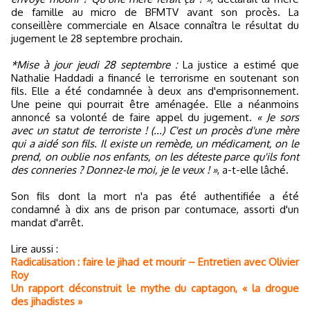
de famille au micro de BFMTV avant son procès. La
conseillère commerciale en Alsace connaîtra le résultat du
jugement le 28 septembre prochain.
*Mise à jour jeudi 28 septembre :
La justice a estimé que
Nathalie Haddadi a financé le terrorisme en soutenant son
fils. Elle a été condamnée à deux ans d'emprisonnement.
Une peine qui pourrait être aménagée. Elle a néanmoins
annoncé sa volonté de faire appel du jugement.
« Je sors
avec un statut de terroriste ! (...) C'est un procès d'une mère
qui a aidé son fils. Il existe un remède, un médicament, on le
prend, on oublie nos enfants, on les déteste parce qu'ils font
des conneries ? Donnez-le moi, je le veux ! »
, a-t-elle lâché.
Son fils dont la mort n'a pas été authentifiée a été
condamné à dix ans de prison par contumace, assorti d'un
mandat d'arrêt.
Lire aussi :
Radicalisation : faire le jihad et mourir – Entretien avec Olivier
Roy
Un rapport déconstruit le mythe du captagon, « la drogue
des jihadistes »