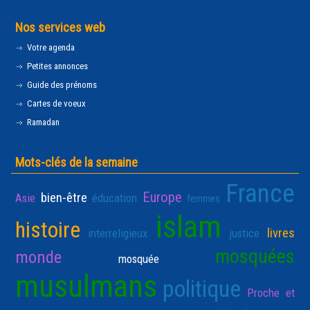
Nos services web
Votre agenda
Petites annonces
Guide des prénoms
Cartes de voeux
Ramadan
Mots-clés de la semaine
France
Europe
bien-être
Asie
éducation
femmes
islam
histoire
livres
interreligieux
justice
mosquées
monde
mosquée
musulmans
politique
Proche et