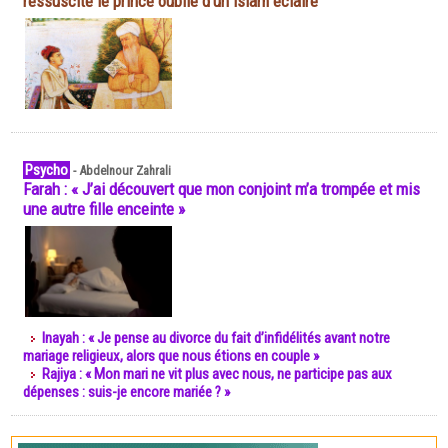
ressuscite le prince oublié d'un islam éclairé
Psycho
-
Abdelnour Zahrali
Farah : « J’ai découvert que mon conjoint m’a trompée et mis
une autre fille enceinte »
Inayah : « Je pense au divorce du fait d’infidélités avant notre
mariage religieux, alors que nous étions en couple »
Rajiya : « Mon mari ne vit plus avec nous, ne participe pas aux
dépenses : suis-je encore mariée ? »