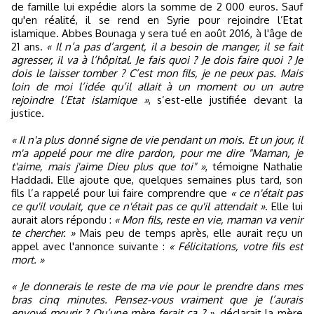
de famille lui expédie alors la somme de 2 000 euros. Sauf
qu'en réalité, il se rend en Syrie pour rejoindre l’Etat
islamique. Abbes Bounaga y sera tué en août 2016, à l'âge de
21 ans.
« Il n’a pas d’argent, il a besoin de manger, il se fait
agresser, il va à l’hôpital. Je fais quoi ? Je dois faire quoi ? Je
dois le laisser tomber ? C’est mon fils, je ne peux pas. Mais
loin de moi l’idée qu’il allait à un moment ou un autre
rejoindre l’Etat islamique »
, s’est-elle justifiée devant la
justice.
« Il n'a plus donné signe de vie pendant un mois. Et un jour, il
m'a appelé pour me dire pardon, pour me dire "Maman, je
t'aime, mais j'aime Dieu plus que toi" »
, témoigne Nathalie
Haddadi. Elle ajoute que, quelques semaines plus tard, son
fils l’a rappelé pour lui faire comprendre que
« ce n'était pas
ce qu'il voulait, que ce n'était pas ce qu'il attendait »
. Elle lui
aurait alors répondu :
« Mon fils, reste en vie, maman va venir
te chercher. »
Mais peu de temps après, elle aurait reçu un
appel avec l'annonce suivante :
« Félicitations, votre fils est
mort. »
« Je donnerais le reste de ma vie pour le prendre dans mes
bras cinq minutes. Pensez-vous vraiment que je l’aurais
envoyé mourir ? Qu’une mère ferait ça ? »
, déclarait la mère