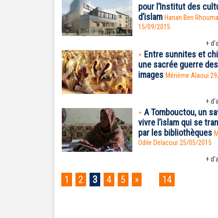
pour l’Institut des cul
d’islam
Hanan Ben Rhoum
15/09/2015
+ d'a
Entre sunnites et chi
une sacrée guerre des
images
Mérième Alaoui 29
+ d'a
A Tombouctou, un sa
vivre l’islam qui se tr
par les bibliothèques
M
Odile Delacour 25/05/2015
+ d'a
1
2
3
4
5
»
...
14