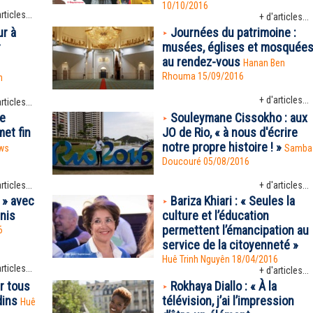
10/10/2016
rticles...
+ d'articles...
r à
Journées du patrimoine :
r
musées, églises et mosquée
au rendez-vous
Hanan Ben
Rhouma
15/09/2016
n
+ d'articles...
rticles...
le
Souleymane Cissokho : aux
et fin
JO de Rio, « à nous d'écrire
notre propre histoire ! »
ws
Samba
Doucouré
05/08/2016
rticles...
+ d'articles...
 » avec
Bariza Khiari : « Seules la
enis
culture et l’éducation
permettent l’émancipation au
6
service de la citoyenneté »
Huê Trinh Nguyên
18/04/2016
rticles...
+ d'articles...
r tous
Rokhaya Diallo : « À la
dins
télévision, j’ai l’impression
Huê