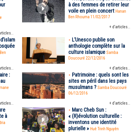
our
à des femmes de retirer leur
voile en plein concert
Hanan
Ben Rhouma
11/02/2017
e
+ d'articles...
rticles...
 d’islam
L’Unesco publie son
 Mosquée
anthologie complète sur la
culture islamique
Ben
Samba
Doucouré
22/12/2016
rticles...
+ d'articles...
ire :
Patrimoine : quels sont les
 au
sites en péril dans les pays
musulmans ?
Imane
Samba Doucouré
06/12/2016
rticles...
+ d'articles...
ure
Marc Cheb Sun :
te à
« (R)évolution culturelle :
inventons une identité
ria
plurielle »
Huê Trinh Nguyên