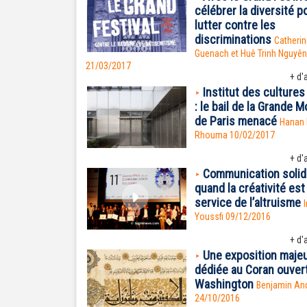
célébrer la diversité p
lutter contre les
discriminations
Catherin
Guenach et Huê Trinh Nguyên
21/03/2017
+ d'a
Institut des cultures
: le bail de la Grande
de Paris menacé
Hanan 
Rhouma
10/02/2017
+ d'a
Communication solida
quand la créativité est
service de l’altruisme
Youssfi 09/12/2016
+ d'a
Une exposition maje
dédiée au Coran ouver
Washington
Benjamin And
24/10/2016