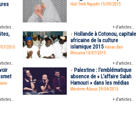
tures
Huê Trinh Nguyên
15/09/2015
a
rticles...
+ d'articles...
ites,
Hollande à Cotonou, capitale
africaine de la culture
islamique 2015
/07/2015
Hanan Ben
Rhouma
10/07/2015
rticles...
+ d'articles...
voir
Palestine : l'emblématique
ansmet
absence de « L’affaire Salah
Hamouri » dans les médias
arie-
Mérième Alaoui 29/04/2015
rticles...
+ d'articles...