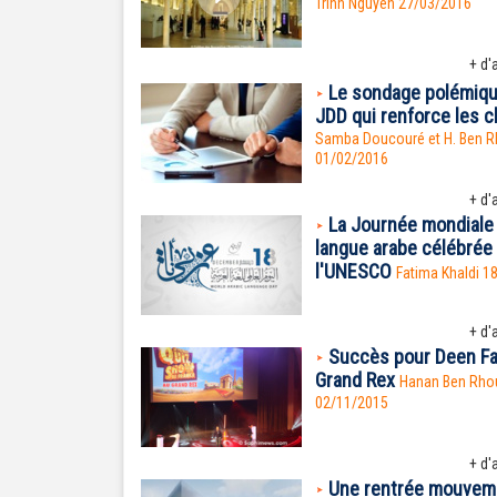
Trinh Nguyên
27/03/2016
+ d'a
Le sondage polémiqu
JDD qui renforce les c
Samba Doucouré et H. Ben 
01/02/2016
+ d'a
La Journée mondiale 
langue arabe célébrée
l'UNESCO
Fatima Khaldi 1
+ d'a
Succès pour Deen Fa
Grand Rex
Hanan Ben Rh
02/11/2015
+ d'a
Une rentrée mouvem