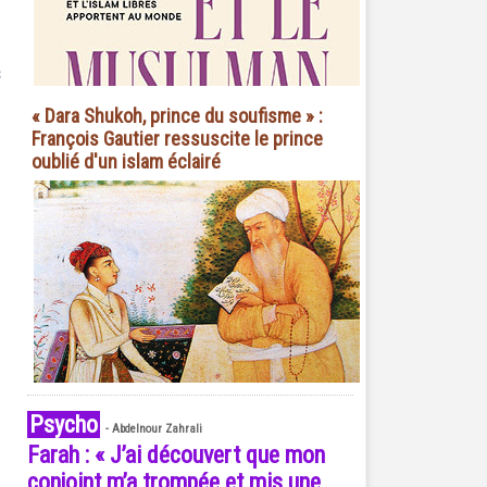
s
« Dara Shukoh, prince du soufisme » :
François Gautier ressuscite le prince
oublié d'un islam éclairé
Psycho
-
Abdelnour Zahrali
Farah : « J’ai découvert que mon
conjoint m’a trompée et mis une