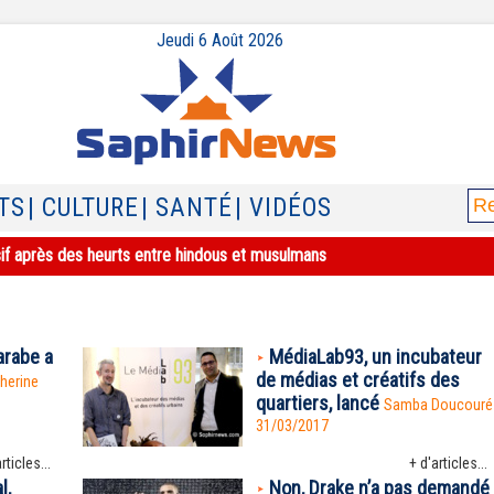
Jeudi 6 Août 2026
TS
| CULTURE
| SANTÉ
| VIDÉOS
sif après des heurts entre hindous et musulmans
arabe a
MédiaLab93, un incubateur
de médias et créatifs des
herine
quartiers, lancé
Samba Doucouré
31/03/2017
rticles...
+ d'articles...
l,
Non, Drake n’a pas demandé