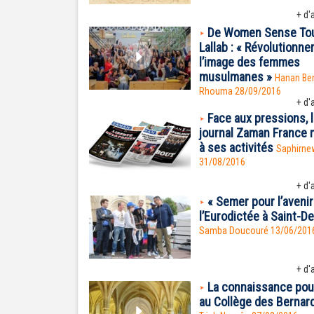
+ d'a
De Women Sense Tou
Lallab : « Révolutionne
l’image des femmes
musulmanes »
Hanan Be
Rhouma
28/09/2016
+ d'a
Face aux pressions, 
journal Zaman France m
à ses activités
Saphirne
31/08/2016
+ d'a
« Semer pour l’avenir
l’Eurodictée à Saint-D
Samba Doucouré
13/06/201
+ d'a
La connaissance pou
au Collège des Bernar