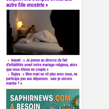
autre fille enceinte »
Inayah : « Je pense au divorce du fait
d’infidélités avant notre mariage religieux, alors
que nous étions en couple »
Rajiya : « Mon mari ne vit plus avec nous, ne
participe pas aux dépenses : suis-je encore
mariée ? »