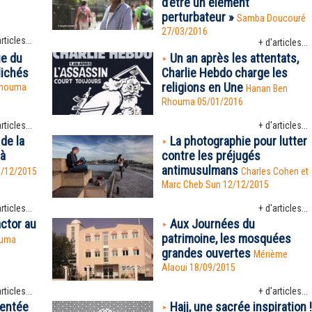
d’être un élément
perturbateur »
Samba Doucouré
27/03/2016
rticles...
+ d'articles...
e du
Un an après les attentats,
lichés
Charlie Hebdo charge les
religions en Une
Rhouma
Hanan Ben
Rhouma
05/01/2016
rticles...
+ d'articles...
de la
La photographie pour lutter
 à
contre les préjugés
antimusulmans
8/12/2015
Charles Cohen et
Marc Cheb Sun 12/12/2015
rticles...
+ d'articles...
ctor au
Aux Journées du
patrimoine, les mosquées
ouma
grandes ouvertes
Mérième
Alaoui 18/09/2015
rticles...
+ d'articles...
entée
Hajj, une sacrée inspiration !