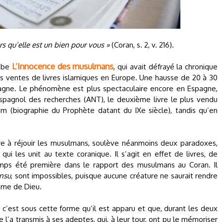
rs qu’elle est un bien pour vous »
(Coran, s. 2, v. 216).
L’Innocence des musulmans
hobe
, qui avait défrayé la chronique
s ventes de livres islamiques en Europe. Une hausse de 20 à 30
agne. Le phénomène est plus spectaculaire encore en Espagne,
espagnol des recherches (ANT), le deuxième livre le plus vendu
am (biographie du Prophète datant du IXe siècle), tandis qu’en
ture à réjouir les musulmans, soulève néanmoins deux paradoxes,
er qui les unit au texte coranique. Il s’agit en effet de livres, de
gtemps été première dans le rapport des musulmans au Coran. Il
ensu
, sont impossibles, puisque aucune créature ne saurait rendre
ême de Dieu.
 c’est sous cette forme qu’il est apparu et que, durant les deux
 l’a transmis à ses adeptes, qui, à leur tour, ont pu le mémoriser