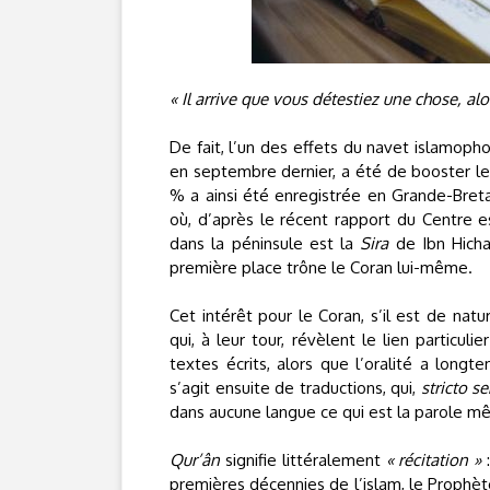
« Il arrive que vous détestiez une chose, alo
De fait, l’un des effets du navet islamop
en septembre dernier, a été de booster le
% a ainsi été enregistrée en Grande-Bret
où, d’après le récent rapport du Centre 
dans la péninsule est la
Sira
de Ibn Hich
première place trône le Coran lui-même.
Cet intérêt pour le Coran, s’il est de na
qui, à leur tour, révèlent le lien particuli
textes écrits, alors que l’oralité a lon
s’agit ensuite de traductions, qui,
stricto s
dans aucune langue ce qui est la parole m
Qur’ân
signifie littéralement
« récitation »
:
premières décennies de l’islam, le Prophète