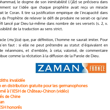
ammad, le dogme de son inimitabilité (
i‘jâz
) se précisera dans
tamment sur l’idée que chaque prophète avait reçu un miracle
 le Coran. Il tire sa justification empirique de l’incapacité dans
 du Prophète de relever le défi de produire ne serait-ce qu’une
défi lancé par Dieu lui-même dans nombre de ses versets (s. 2, v.
mpossibilité de la traduction au sens strict.
acle (
mu‘jiza
) que, par définition, l’homme ne saurait imiter. Pour
s’en faut : si elle ne peut prétendre au statut d’équivalent en
de néanmoins, et d’emblée, à celui, valorisé, de commentaire
ribue comme la récitation à la diffusion de la Parole de Dieu.
diths invalidée
n en distribution gratuite pour les germanophones
cerné à l’IESH de Château-Chinon (vidéo)
tés de Chine
van
’IESH honorés