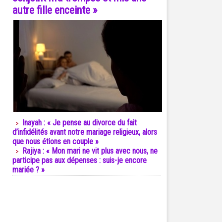
autre fille enceinte »
Inayah : « Je pense au divorce du fait
d’infidélités avant notre mariage religieux, alors
que nous étions en couple »
Rajiya : « Mon mari ne vit plus avec nous, ne
participe pas aux dépenses : suis-je encore
mariée ? »