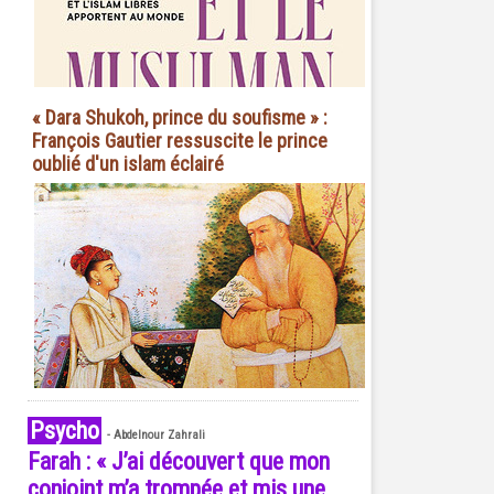
« Dara Shukoh, prince du soufisme » :
François Gautier ressuscite le prince
oublié d'un islam éclairé
Psycho
-
Abdelnour Zahrali
Farah : « J’ai découvert que mon
conjoint m’a trompée et mis une