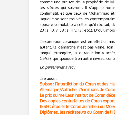
comme une preuve de la prophétie de Muh
les siècles qui suivront. Il s’appuie no
confirmatif, et que celui de Muhammad était
laquelle se sont trouvés les contemporains
sourate semblable à celles qu’il récitait, 
23 ; s. 10, v. 38 ; s. 11, v. 13 ; etc.). D’où l’i
L’expression coranique est en effet un mir
autant, la démarche n’est pas vaine, loin 
langue étrangère, la « traduction » accè
(
tafsîr
), qui, quoique à un autre niveau, cont
En partenariat avec :
Lire aussi :
Suisse : l’interdiction du Coran et des Ha
Allemagne/Autriche: 25 millions de Cora
Le prix du meilleur institut de Coran dé
Des copies contrefaites de Coran expor
IESH : étudier le Coran au milieu du Mor
Diplômés, les récitateurs du Coran de l