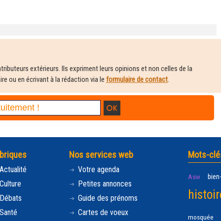
ributeurs extérieurs. Ils expriment leurs opinions et non celles de la
e ou en écrivant à la rédaction via le
formulaire de contact
.
briques
Nos services web
Mots-clé
Actualité
Votre agenda
bien
Asie
Culture
Petites annonces
histoir
Débats
Guide des prénoms
Santé
Cartes de voeux
mosquée