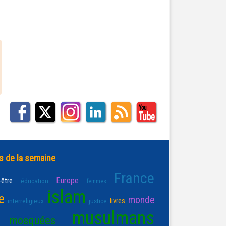
s de la semaine
France
Europe
-être
éducation
femmes
islam
e
monde
livres
interreligieux
justice
musulmans
mosquées