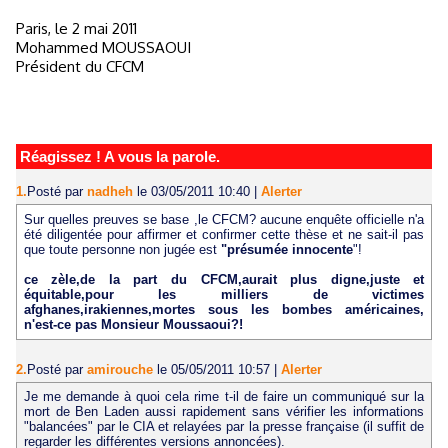
Paris, le 2 mai 2011
Mohammed MOUSSAOUI
Président du CFCM
Réagissez ! A vous la parole.
1.
Posté par
nadheh
le 03/05/2011 10:40
|
Alerter
Sur quelles preuves se base ,le CFCM? aucune enquête officielle n'a
été diligentée pour affirmer et confirmer cette thèse et ne sait-il pas
que toute personne non jugée est
"présumée innocente
"!
ce zèle,de la part du CFCM,aurait plus digne,juste et
équitable,pour les milliers de victimes
afghanes,irakiennes,mortes sous les bombes américaines,
n'est-ce pas Monsieur Moussaoui?!
2.
Posté par
amirouche
le 05/05/2011 10:57
|
Alerter
Je me demande à quoi cela rime t-il de faire un communiqué sur la
mort de Ben Laden aussi rapidement sans vérifier les informations
"balancées" par le CIA et relayées par la presse française (il suffit de
regarder les différentes versions annoncées).