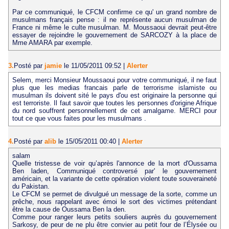
Par ce communiqué, le CFCM confirme ce qu' un grand nombre de
musulmans français pense : il ne représente aucun musulman de
France ni même le culte musulman. M. Moussaoui devrait peut-être
essayer de rejoindre le gouvernement de SARCOZY à la place de
Mme AMARA par exemple.
3.
Posté par
jamie
le 11/05/2011 09:52
|
Alerter
Selem, merci Monsieur Moussaoui pour votre communiqué, il ne faut
plus que les medias francais parle de terrorisme islamiste ou
musulman ils doivent sité le pays d'ou est originaire la personne qui
est terroriste. Il faut savoir que toutes les personnes d'origine Afrique
du nord souffrent personnellement de cet amalgame. MERCI pour
tout ce que vous faites pour les musulmans .
4.
Posté par
alib
le 15/05/2011 00:40
|
Alerter
salam
Quelle tristesse de voir qu’après l'annonce de la mort d'Oussama
Ben laden, Communiqué controversé par' le gouvernement
américain, et la variante de cette opération violent toute souveraineté
du Pakistan.
Le CFCM se permet de divulgué un message de la sorte, comme un
prêche, nous rappelant avec émoi le sort des victimes prétendant
être la cause de Oussama Ben la den.
Comme pour ranger leurs petits souliers auprès du gouvernement
Sarkosy, de peur de ne plu être convier au petit four de l’Élysée ou