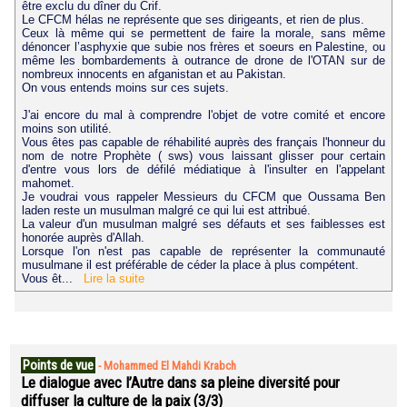
être exclu du dîner du Crif.
Le CFCM hélas ne représente que ses dirigeants, et rien de plus.
Ceux là même qui se permettent de faire la morale, sans même
dénoncer l’asphyxie que subie nos frères et soeurs en Palestine, ou
même les bombardements à outrance de drone de l'OTAN sur de
nombreux innocents en afganistan et au Pakistan.
On vous entends moins sur ces sujets.
J'ai encore du mal à comprendre l'objet de votre comité et encore
moins son utilité.
Vous êtes pas capable de réhabilité auprès des français l'honneur du
nom de notre Prophète ( sws) vous laissant glisser pour certain
d'entre vous lors de défilé médiatique à l'insulter en l'appelant
mahomet.
Je voudrai vous rappeler Messieurs du CFCM que Oussama Ben
laden reste un musulman malgré ce qui lui est attribué.
La valeur d'un musulman malgré ses défauts et ses faiblesses est
honorée auprès d'Allah.
Lorsque l'on n'est pas capable de représenter la communauté
musulmane il est préférable de céder la place à plus compétent.
Vous êt...
Lire la suite
Points de vue
-
Mohammed El Mahdi Krabch
Le dialogue avec l’Autre dans sa pleine diversité pour
diffuser la culture de la paix (3/3)