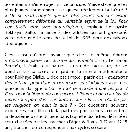
les enfants à s'interroger sur ce principe. Mais est-ce que les
plus jeunes comprennent ce qu’est réellement la laïcité ?
« On se rend compte que les plus jeunes ont une vision
complètement déformée du véritable esprit de la loi. Pour
eux, laïcité rime avec anti-religion »
, explique l’essayiste
Rokhaya Diallo. La faute à des adultes qui ont galvaudé,
voire détourné le sens de la loi de 1905 pour des raisons
idéologiques.
C’est ainsi qu’après avoir signé chez le même éditeur
« Comment parler du racisme aux enfants »
(Ed. Le Baron
Perché), il était tout naturel, au vu de l'actualité, de se
pencher sur la laïcité en gardant la même méthodologie
pour Rokhaya Diallo. L’idée est simple : partir des
« questions
des enfants pour donner des réponses d’adultes »
avec des
questions du type
« Est ce tout le monde a une religion ?
C’est quoi la liberté de conscience ? Pourquoi on n’a plus de
repas sans porc dans certaines écoles ? Et si on n’aime pas
les religions, on peut le dire ? »
Ces questions, souvent
exprimées sans filtre de la part des plus jeunes, alimentent
la deuxième partie du livre dans laquelle dix fiches détaillées
sont classées par les tranches d’âges 6-9 ans, 9-12 ans, 12-15
ans, tranches qui correspondent aux cycles scolaires.