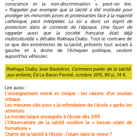
conscience et la non-discrimination »
, peut-on lire.
« Rappeler par exemple que la laïcité a été instituée pour
protéger les minorités juives et protestantes face à la majorité
catholique, peut interpeller. La loi a donc un esprit de
protection dans le contexte de l’époque. Une façon de
rappeler aussi que la société française était déjà
multiculturelle »
, détaille Rokhaya Diallo. Tout le contraire de
ce que des extrémistes de la laïcité, présents tout autant à
gauche et à droite de l'échiquier politique, veulent
aujourd’hui véhiculer.
Rokhaya Diallo, Jean Baubérot,
Comment parler de la laïcité
aux enfants,
Éd Le Baron Perché, octobre 2015, 80 p., 14 €.
Lire aussi :
L’enseignement moral et civique : les raisons d'un soutien
critique
Les mesures clés pour « la refondation de l’école » après les
attentats
La morale laïque enseignée à l'école dès 2015
L'Observatoire de la laïcité soulève le « besoin criant de
formations »
Charte de la laïcité à l'école : l’islam dans le viseur ?