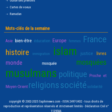
Guide des prénoms
Cartes de voeux
Ramadan
Mots-clés de la semaine
France
Europe
bien-être
Asie
éducation
femmes
islam
histoire
justice
livres
immigration
mosquées
monde
mosquée
musulmans
politique
Proche et
religions
société
Moyen-Orient
solidarité
copyright © 2002-2025 Saphirnews.com - ISSN 2497-3432 - tous droits de
reproduction et représentation réservés et strictement limités - Déclaration Cnil n°
1139566