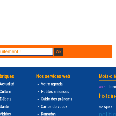
briques
Nos services web
Mots-clé
Actualité
Votre agenda
bien
Asie
Culture
Petites annonces
histoir
Débats
Guide des prénoms
Santé
Cartes de voeux
mosquée
politi
Vidéos
Ramadan