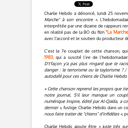
Charlie Hebdo a dénoncé, lundi 25 nove
Marche" à son encontre »
. L’hebdomadai
interprétée par une dizaine de rappeurs 
"La Marche
en réalité pas de la BO du film
avec l'accord et le soutien du producteur
C’est le 7e couplet de cette chanson, qu
1983
, qui a suscité l’ire de l’hebdomadai
D't'façon y'a pas plus ringard que le racis
danger : le terrorisme ou le taylorisme ? /
autodafé pour ces chiens de Charlie Hebdo
« Cette chanson reprend les propos que tie
notre journal. S'il leur manque un coup
numérique Inspire, édité par Al-Qaïda, a 
dernier »
, fustige Charlie Hebdo dans un
nous faire traiter de "chiens" d'infidèles »
, p
Charlie Hebdo ajoute être
« juste très su