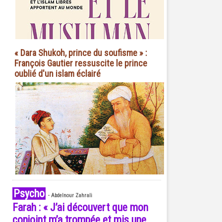
« Dara Shukoh, prince du soufisme » :
François Gautier ressuscite le prince
oublié d'un islam éclairé
Psycho
-
Abdelnour Zahrali
Farah : « J’ai découvert que mon
conjoint m’a trompée et mis une