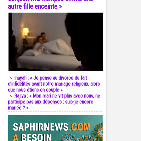
autre fille enceinte »
Inayah : « Je pense au divorce du fait
d’infidélités avant notre mariage religieux, alors
que nous étions en couple »
Rajiya : « Mon mari ne vit plus avec nous, ne
participe pas aux dépenses : suis-je encore
mariée ? »