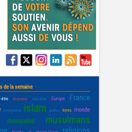
s de la semaine
France
Europe
-être
économie
éducation
islam
e
monde
livres
justice
immigration
musulmans
mosquées
religions
que
Proche et Moyen-Orient