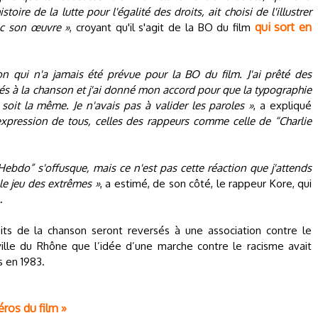
e de la lutte pour l'égalité des droits, ait choisi de l'illustrer
qui sort en
ec son œuvre »
, croyant qu'il s'agit de la BO du film
n qui n'a jamais été prévue pour la BO du film. J'ai prêté des
rés à la chanson et j'ai donné mon accord pour que la typographie
m soit la même. Je n'avais pas à valider les paroles »
, a expliqué
d'expression de tous, celles des rappeurs comme celle de “Charlie
ebdo” s'offusque, mais ce n'est pas cette réaction que j'attends
 le jeu des extrêmes »
, a estimé, de son côté, le rappeur Kore, qui
.
oits de la chanson seront reversés à une association contre le
ville du Rhône que l’idée d’une marche contre le racisme avait
s en 1983.
éros du film »