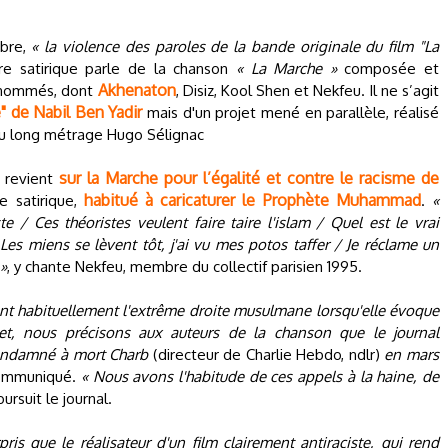
mbre,
« la violence des paroles de la bande originale du film "La
re satirique parle de la chanson
« La Marche »
composée et
Akhenaton
renommés, dont
, Disiz, Kool Shen et Nekfeu. Il ne s’agit
" de Nabil Ben Yadir
mais d'un projet mené en parallèle, réalisé
 du long métrage Hugo Sélignac
sur la Marche pour l’égalité et contre le racisme de
i revient
habitué à caricaturer le Prophète Muhammad
re satirique,
.
«
te / Ces théoristes veulent faire taire l'islam / Quel est le vrai
 Les miens se lèvent tôt, j'ai vu mes potos taffer / Je réclame un
 »
, y chante Nekfeu, membre du collectif parisien 1995.
nt habituellement l'extrême droite musulmane lorsqu'elle évoque
let, nous précisons aux auteurs de la chanson que le journal
condamné à mort Charb
(directeur de Charlie Hebdo, ndlr)
en mars
 communiqué.
« Nous avons l'habitude de ces appels à la haine, de
oursuit le journal.
rpris que le réalisateur d'un film clairement antiraciste, qui rend