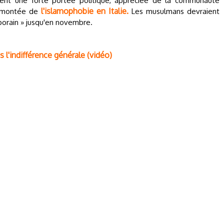
ent une forte portée politique, appréciée de la communauté
l'islamophobie en Italie.
e montée de
Les musulmans devraient
porain » jusqu'en novembre.
 l'indifférence générale (vidéo)