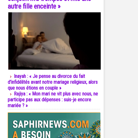
autre fille enceinte »
Inayah : « Je pense au divorce du fait
d’infidélités avant notre mariage religieux, alors
que nous étions en couple »
Rajiya : « Mon mari ne vit plus avec nous, ne
participe pas aux dépenses : suis-je encore
mariée ? »