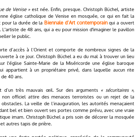
que de Venise »
est née. Enfin, presque. Christoph Büchel, artiste
ienne église catholique de Venise en mosquée, ce qui en fait la
Biennale d’Art contemporain
t pour la durée de la
qui a ouvert
L'artiste de 48 ans, qui a eu pour mission d'imaginer le pavillon
eller le public.
 porte d’accès à l’Orient et comporte de nombreux signes de la
verte à ce jour. Christoph Büchel a eu du mal à trouver un lieu
sur l'église Sainte-Marie de la Miséricorde une église baroque
i appartient à un propriétaire privé, dans laquelle aucun rite
s de 40 ans.
jet d’un très mauvais œil. Sur des arguments
« sécuritaires »
,
non officiel attire des menaces terroristes ou un rejet de la
s obstacles. La veille de l’inauguration, les autorités menaçaient
dant bel et bien ouvert ses portes comme prévu, avec une vraie
tique imam. Christoph Büchel a pris soin de décorer la mosquée
et autres tapis de prière.