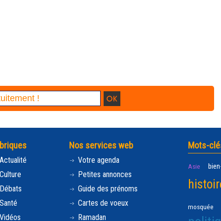
briques
Nos services web
Mots-clé
Actualité
Votre agenda
bien
Asie
Culture
Petites annonces
histoir
Débats
Guide des prénoms
Santé
Cartes de voeux
mosquée
Vidéos
Ramadan