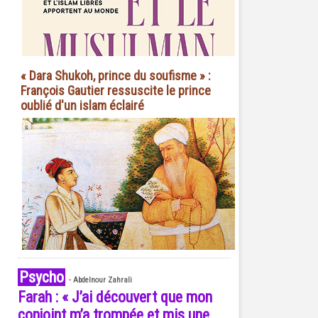
« Dara Shukoh, prince du soufisme » :
François Gautier ressuscite le prince
oublié d'un islam éclairé
Psycho
-
Abdelnour Zahrali
Farah : « J’ai découvert que mon
conjoint m’a trompée et mis une