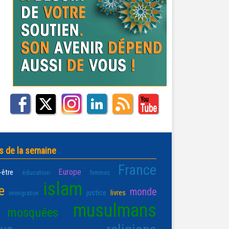
s de la semaine
France
Europe
-être
éducation
femmes
islam
e
monde
justice
livres
immigration
musulmans
mosquées