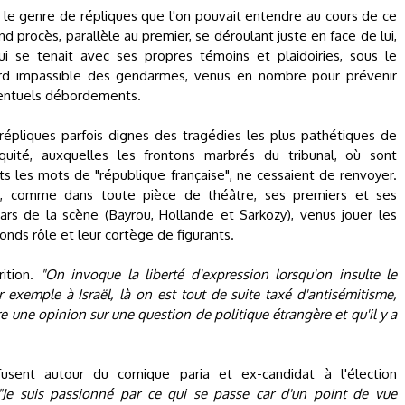
à le genre de répliques que l'on pouvait entendre au cours de ce
d procès, parallèle au premier, se déroulant juste en face de lui,
ui se tenait avec ses propres témoins et plaidoiries, sous le
rd impassible des gendarmes, venus en nombre pour prévenir
entuels débordements.
répliques parfois dignes des tragédies les plus pathétiques de
tiquité, auxquelles les frontons marbrés du tribunal, où sont
its les mots de "république française", ne cessaient de renvoyer.
, comme dans toute pièce de théâtre, ses premiers et ses
tars de la scène (Bayrou, Hollande et Sarkozy), venus jouer les
conds rôle et leur cortège de figurants.
rition.
"On invoque la liberté d'expression lorsqu'on insulte le
r exemple à Israël, là on est tout de suite taxé d'antisémitisme,
 une opinion sur une question de politique étrangère et qu'il y a
 fusent autour du comique paria et ex-candidat à l'élection
"Je suis passionné par ce qui se passe car d'un point de vue