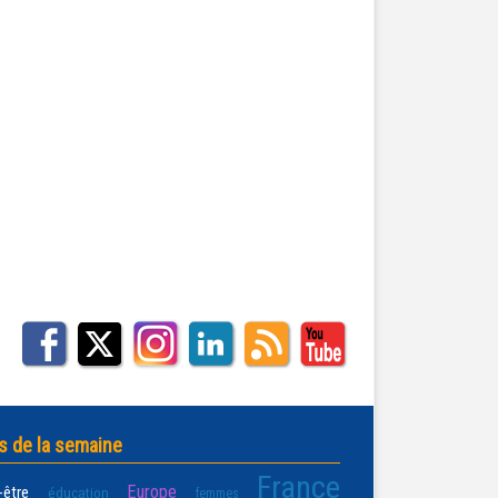
s de la semaine
France
Europe
-être
éducation
femmes