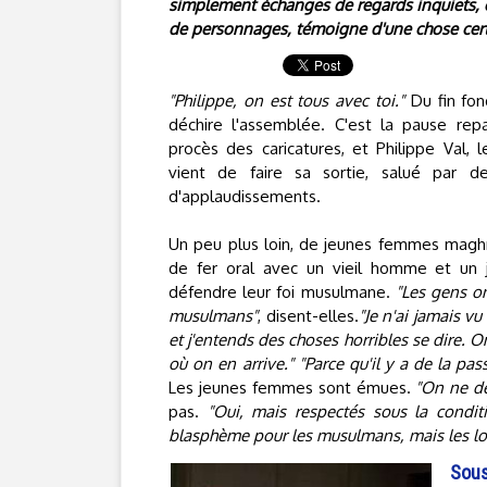
simplement échanges de regards inquiets, c
de personnages, témoigne d'une chose certa
"Philippe, on est tous avec toi."
Du fin fond
déchire l'assemblée. C'est la pause rep
procès des caricatures, et Philippe Val, 
vient de faire sa sortie, salué par d
d'applaudissements.
Un peu plus loin, de jeunes femmes magh
de fer oral avec un vieil homme et un j
défendre leur foi musulmane.
"Les gens on
musulmans"
, disent-elles.
"Je n'ai jamais vu
et j'entends des choses horribles se dire. O
où on en arrive." "Parce qu'il y a de la pa
Les jeunes femmes sont émues.
"On ne de
pas.
"Oui, mais respectés sous la condit
blasphème pour les musulmans, mais les lois
Sous