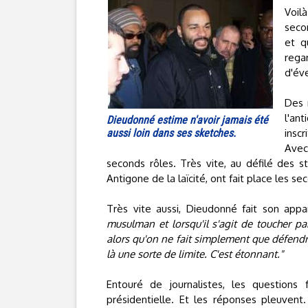
Voil
secon
et q
rega
d'év
Des 
l'an
Dieudonné estime n'avoir jamais été
aussi loin dans ses sketches.
inscr
Avec
seconds rôles. Très vite, au défilé des s
Antigone de la laïcité, ont fait place les se
Très vite aussi, Dieudonné fait son appa
musulman et lorsqu'il s'agit de toucher pa
alors qu'on ne fait simplement que défendre
là une sorte de limite. C'est étonnant."
Entouré de journalistes, les questions
présidentielle. Et les réponses pleuvent.