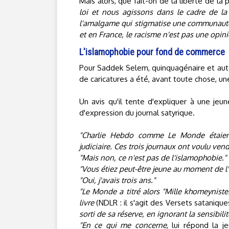
Mais alors, que fait-on de la liberté de la
loi et nous agissons dans le cadre de la
l'amalgame qui stigmatise une communauté 
et en France, le racisme n'est pas une opinio
L'islamophobie pour fond de commerce
Pour Saddek Selem, quinquagénaire et auteu
de caricatures a été, avant toute chose, un
Un avis qu'il tente d'expliquer à une jeu
d'expression du journal satyrique.
"Charlie Hebdo comme Le Monde étaient 
judiciaire. Ces trois journaux ont voulu ven
"Mais non, ce n'est pas de l'islamophobie."
"Vous étiez peut-être jeune au moment de l'a
"Oui, j'avais trois ans."
"Le Monde a titré alors "Mille khomeynistes
livre
(NDLR : il s'agit des Versets sataniqu
sorti de sa réserve, en ignorant la sensibil
"En ce qui me concerne
, lui répond la 