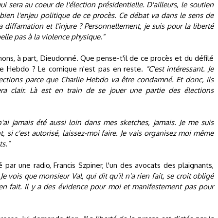
i sera au coeur de l'élection présidentielle. D'ailleurs, le soutien
bien l'enjeu politique de ce procès. Ce débat va dans le sens de
iffamation et l'injure ? Personnellement, je suis pour la liberté
pelle pas à la violence physique."
ons, à part, Dieudonné. Que pense-t'il de ce procès et du défilé
ie Hebdo ? Le comique n'est pas en reste.
"C'est intéressant. Je
lections parce que Charlie Hebdo va être condamné. Et donc, ils
ra clair. Là est en train de se jouer une partie des élections
n'ai jamais été aussi loin dans mes sketches, jamais. Je me suis
nt, si c'est autorisé, laissez-moi faire. Je vais organisez moi même
ts."
é par une radio, Francis Szpiner, l'un des avocats des plaignants,
 Je vois que monsieur Val, qui dit qu'il n'a rien fait, se croit obligé
rien fait. Il y a des évidence pour moi et manifestement pas pour