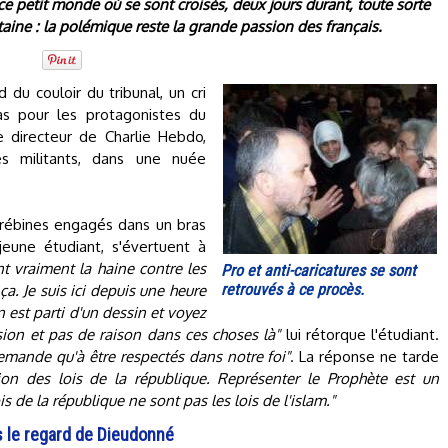
e petit monde où se sont croisés, deux jours durant, toute sorte
ine : la polémique reste la grande passion des français.
 du couloir du tribunal, un cri
as pour les protagonistes du
le directeur de Charlie Hebdo,
es militants, dans une nuée
rébines engagés dans un bras
eune étudiant, s'évertuent à
t vraiment la haine contre les
Pro et anti-caricatures se sont
retrouvés à ce procès.
 ça. Je suis ici depuis une heure
n est parti d'un dessin et voyez
ssion et pas de raison dans ces choses là"
lui rétorque l'étudiant.
mande qu'à être respectés dans notre foi"
. La réponse ne tarde
ion des lois de la république. Représenter le Prophète est un
 de la république ne sont pas les lois de l'islam."
 le regard de Dieudonné