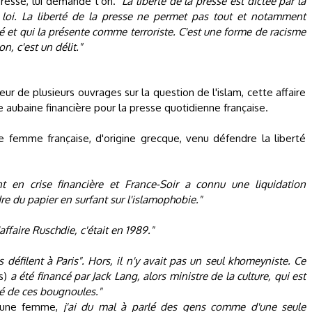
 presse, lui demande t'on.
"La liberté de la presse est dictée par la
 loi. La liberté de la presse ne permet pas tout et notamment
et qui la présente comme terroriste. C'est une forme de racisme
n, c'est un délit."
r de plusieurs ouvrages sur la question de l'islam, cette affaire
e aubaine financière pour la presse quotidienne française.
ne femme française, d'origine grecque, venu défendre la liberté
en crise financière et France-Soir a connu une liquidation
dre du papier en surfant sur l'islamophobie."
ffaire Ruschdie, c'était en 1989."
 défilent à Paris". Hors, il n'y avait pas un seul khomeyniste. Ce
es)
a été financé par Jack Lang, alors ministre de la culture, qui est
ité de ces bougnoules."
jeune femme,
j'ai du mal à parlé des gens comme d'une seule