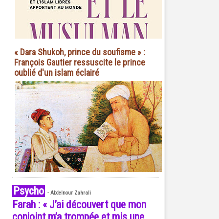
« Dara Shukoh, prince du soufisme » :
François Gautier ressuscite le prince
oublié d'un islam éclairé
Psycho
-
Abdelnour Zahrali
Farah : « J’ai découvert que mon
conjoint m’a trompée et mis une