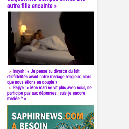
autre fille enceinte »
Inayah : « Je pense au divorce du fait
d’infidélités avant notre mariage religieux, alors
que nous étions en couple »
Rajiya : « Mon mari ne vit plus avec nous, ne
participe pas aux dépenses : suis-je encore
mariée ? »