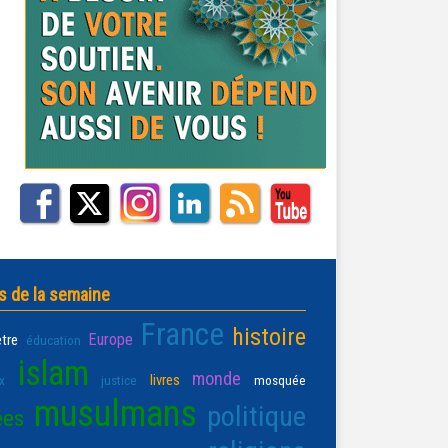
s de la semaine
France
histoire
Europe
être
éducation
islam
monde
livres
x
justice
mosquée
musulmans
politique
ées