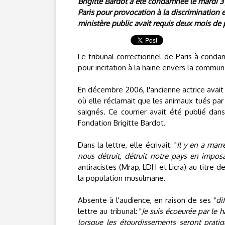
Brigitte Bardot a été condamnée le mardi 3 
Paris pour provocation à la discrimination
ministère public avait requis deux mois de
Le tribunal correctionnel de Paris à conda
pour incitation à la haine envers la commu
En décembre 2006, l'ancienne actrice avait a
où elle réclamait que les animaux tués par 
saignés. Ce courrier avait été publié dan
Fondation Brigitte Bardot.
Dans la lettre, elle écrivait: "
Il y en a marr
nous détruit, détruit notre pays en impos
antiracistes (Mrap, LDH et Licra) au titre de
la population musulmane.
Absente à l'audience, en raison de ses "
di
lettre au tribunal: "
Je suis écoeurée par le
lorsque les étourdissements seront pratiq