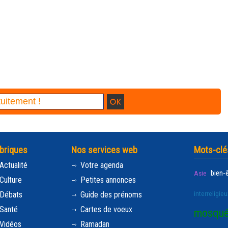
briques
Nos services web
Mots-clé
Actualité
Votre agenda
bien-
Asie
Culture
Petites annonces
interreligieu
Débats
Guide des prénoms
Santé
Cartes de voeux
mosqu
Vidéos
Ramadan