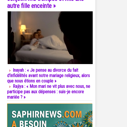
autre fille enceinte »
Inayah : « Je pense au divorce du fait
d’infidélités avant notre mariage religieux, alors
que nous étions en couple »
Rajiya : « Mon mari ne vit plus avec nous, ne
participe pas aux dépenses : suis-je encore
mariée ? »