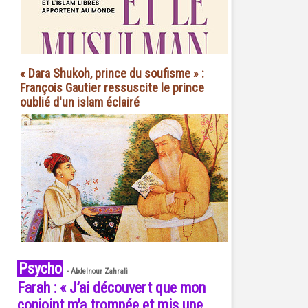
« Dara Shukoh, prince du soufisme » :
François Gautier ressuscite le prince
oublié d'un islam éclairé
Psycho
-
Abdelnour Zahrali
Farah : « J’ai découvert que mon
conjoint m’a trompée et mis une