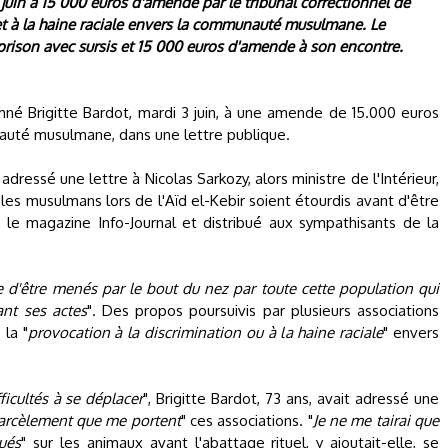
juin à 15 000 euros d'amende par le tribunal correctionnel de
 et à la haine raciale envers la communauté musulmane. Le
 prison avec sursis et 15 000 euros d'amende à son encontre.
mné Brigitte Bardot, mardi 3 juin, à une amende de 15.000 euros
nauté musulmane, dans une lettre publique.
dressé une lettre à Nicolas Sarkozy, alors ministre de l'Intérieur,
les musulmans lors de l'Aïd el-Kebir soient étourdis avant d'être
s le magazine Info-Journal et distribué aux sympathisants de la
e d'être menés par le bout du nez par toute cette population qui
ant ses actes
". Des propos poursuivis par plusieurs associations
 la "
provocation à la discrimination ou à la haine raciale
" envers
fficultés à se déplacer
", Brigitte Bardot, 73 ans, avait adressé une
 harcèlement que me portent
" ces associations. "
Je ne me tairai que
ués
" sur les animaux avant l'abattage rituel, y ajoutait-elle, se