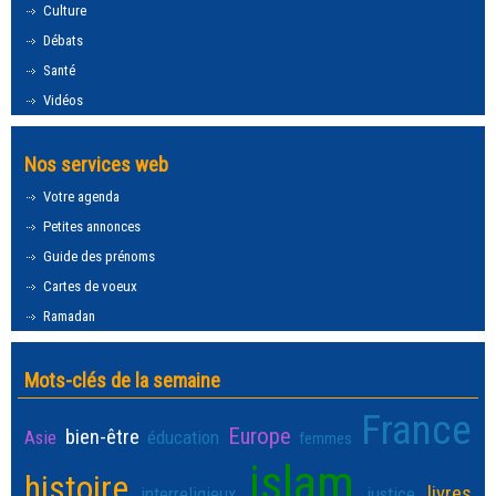
Culture
Débats
Santé
Vidéos
Nos services web
Votre agenda
Petites annonces
Guide des prénoms
Cartes de voeux
Ramadan
Mots-clés de la semaine
France
Europe
bien-être
Asie
éducation
femmes
islam
histoire
livres
interreligieux
justice