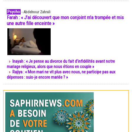
Psycho
-
Abdelnour Zahrali
Farah : « J’ai découvert que mon conjoint m’a trompée et mis
une autre fille enceinte »
Inayah : « Je pense au divorce du fait d’infidélités avant notre
mariage religieux, alors que nous étions en couple »
Rajiya : « Mon mari ne vit plus avec nous, ne participe pas aux
dépenses : suis-je encore mariée ? »