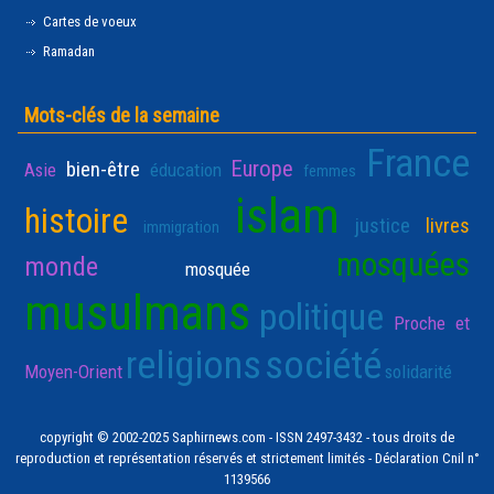
Cartes de voeux
Ramadan
Mots-clés de la semaine
France
Europe
bien-être
Asie
éducation
femmes
islam
histoire
justice
livres
immigration
mosquées
monde
mosquée
musulmans
politique
Proche et
religions
société
Moyen-Orient
solidarité
copyright © 2002-2025 Saphirnews.com - ISSN 2497-3432 - tous droits de
reproduction et représentation réservés et strictement limités - Déclaration Cnil n°
1139566