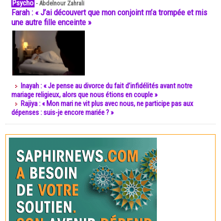
Psycho
-
Abdelnour Zahrali
Farah : « J’ai découvert que mon conjoint m’a trompée et mis
une autre fille enceinte »
Inayah : « Je pense au divorce du fait d’infidélités avant notre
mariage religieux, alors que nous étions en couple »
Rajiya : « Mon mari ne vit plus avec nous, ne participe pas aux
dépenses : suis-je encore mariée ? »