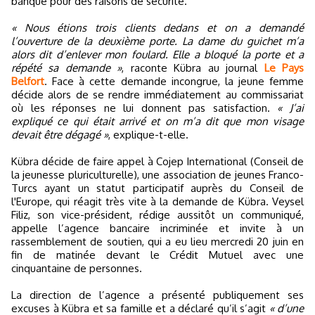
banque pour des raisons de sécurité.
« Nous étions trois clients dedans et on a demandé
l’ouverture de la deuxième porte. La dame du guichet m’a
alors dit d’enlever mon foulard. Elle a bloqué la porte et a
répété sa demande »
, raconte Kübra au journal
Le Pays
Belfort
. Face à cette demande incongrue, la jeune femme
décide alors de se rendre immédiatement au commissariat
où les réponses ne lui donnent pas satisfaction.
« J’ai
expliqué ce qui était arrivé et on m’a dit que mon visage
devait être dégagé »
, explique-t-elle.
Kübra décide de faire appel à Cojep International (Conseil de
la jeunesse pluriculturelle), une association de jeunes Franco-
Turcs ayant un statut participatif auprès du Conseil de
l'Europe, qui réagit très vite à la demande de Kübra. Veysel
Filiz, son vice-président, rédige aussitôt un communiqué,
appelle l’agence bancaire incriminée et invite à un
rassemblement de soutien, qui a eu lieu mercredi 20 juin en
fin de matinée devant le Crédit Mutuel avec une
cinquantaine de personnes.
La direction de l’agence a présenté publiquement ses
excuses à Kübra et sa famille et a déclaré qu’il s’agit
« d’une