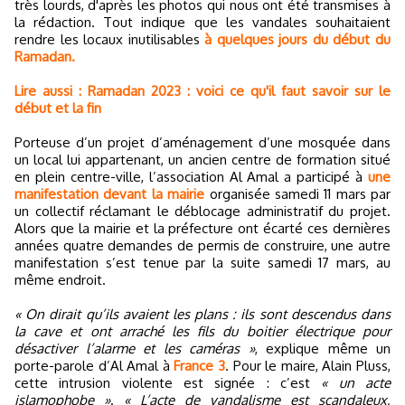
très lourds, d'après les photos qui nous ont été transmises à
la rédaction. Tout indique que les vandales souhaitaient
rendre les locaux inutilisables
à quelques jours du début du
Ramadan.
Lire aussi : Ramadan 2023 : voici ce qu'il faut savoir sur le
début et la fin
Porteuse d’un projet d’aménagement d’une mosquée dans
un local lui appartenant, un ancien centre de formation situé
en plein centre-ville, l’association Al Amal a participé à
une
manifestation devant la mairie
organisée samedi 11 mars par
un collectif réclamant le déblocage administratif du projet.
Alors que la mairie et la préfecture ont écarté ces dernières
années quatre demandes de permis de construire, une autre
manifestation s’est tenue par la suite samedi 17 mars, au
même endroit.
« On dirait qu’ils avaient les plans : ils sont descendus dans
la cave et ont arraché les fils du boitier électrique pour
désactiver l’alarme et les caméras »
, explique même un
porte-parole d’Al Amal à
France 3
. Pour le maire, Alain Pluss,
cette intrusion violente est signée : c’est
« un acte
islamophobe »
.
« L’acte de vandalisme est scandaleux,