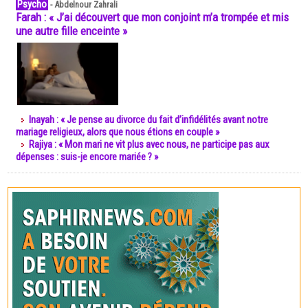
Psycho
-
Abdelnour Zahrali
Farah : « J’ai découvert que mon conjoint m’a trompée et mis
une autre fille enceinte »
Inayah : « Je pense au divorce du fait d’infidélités avant notre
mariage religieux, alors que nous étions en couple »
Rajiya : « Mon mari ne vit plus avec nous, ne participe pas aux
dépenses : suis-je encore mariée ? »