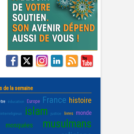
s de la semaine
France
histoire
Europe
être
éducation
islam
monde
livres
interreligieux
justice
musulmans
mosquées