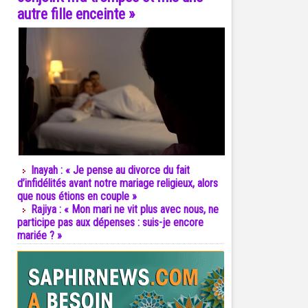
autre fille enceinte »
Inayah : « Je pense au divorce du fait
d’infidélités avant notre mariage religieux, alors
que nous étions en couple »
Rajiya : « Mon mari ne vit plus avec nous, ne
participe pas aux dépenses : suis-je encore
mariée ? »