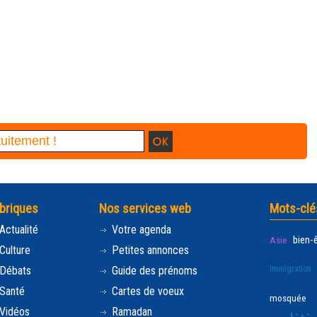
briques
Nos services web
Mots-clé
Actualité
Votre agenda
bien-
Asie
Culture
Petites annonces
Débats
Guide des prénoms
immigration
Santé
Cartes de voeux
mosquée
Vidéos
Ramadan