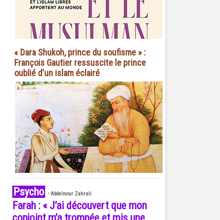
« Dara Shukoh, prince du soufisme » :
François Gautier ressuscite le prince
oublié d'un islam éclairé
Psycho
-
Abdelnour Zahrali
Farah : « J’ai découvert que mon
conjoint m’a trompée et mis une