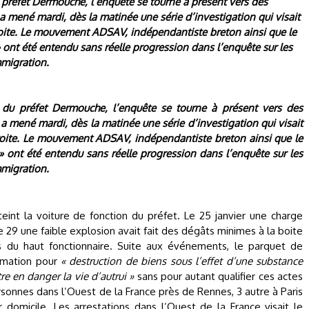
préfet Dermouche, l’enquête se tourne à présent vers des
 a mené mardi, dès la matinée une série d’investigation qui visait
oite. Le mouvement ADSAV, indépendantiste breton ainsi que le
 ont été entendu sans réelle progression dans l’enquête sur les
mmigration.
du préfet Dermouche, l’enquête se tourne à présent vers des
 a mené mardi, dès la matinée une série d’investigation qui visait
oite. Le mouvement ADSAV, indépendantiste breton ainsi que le
 ont été entendu sans réelle progression dans l’enquête sur les
mmigration.
tteint la voiture de fonction du préfet. Le 25 janvier une charge
e 29 une faible explosion avait fait des dégâts minimes à la boite
ls du haut fonctionnaire. Suite aux événements, le parquet de
ormation pour
« destruction de biens sous l’effet d’une substance
e en danger la vie d’autrui »
sans pour autant qualifier ces actes
rsonnes dans l’Ouest de la France près de Rennes, 3 autre à Paris
r domicile. Les arrestations dans l’Ouest de la France visait le