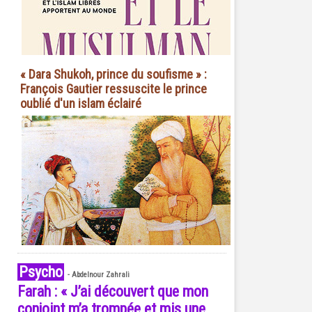
« Dara Shukoh, prince du soufisme » :
François Gautier ressuscite le prince
oublié d'un islam éclairé
Psycho
-
Abdelnour Zahrali
Farah : « J’ai découvert que mon
conjoint m’a trompée et mis une