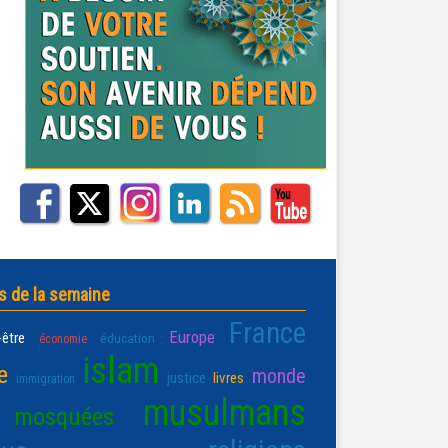
s de la semaine
France
Europe
-être
éducation
économie
islam
e
monde
justice
livres
immigration
musulmans
mosquées