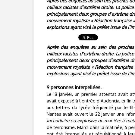
Après des enquêtes au sein des proches du 
milieux racistes d’extrême droite. La police
principalement deux groupes d’extrême dr
mouvement royaliste « Réaction française »
explosions ayant visé le préfet issue de l’i
Après des enquêtes au sein des proches 
milieux racistes d’extrême droite. La police
principalement deux groupes d’extrême dr
mouvement royaliste « Réaction française »
explosions ayant visé le préfet issue de l’i
9 personnes interpellées.
Le 18 janvier, un premier attentat avait a
avait explosé à l’entrée d’Audencia, enfin l
aux lettres du lycée fréquenté par le fi
Nantes avait ouvert le 22 janvier une inf
incendiaire ou explosive de manière à mettr
de terrorisme. Mardi dans la matinée, 6 pe
ont été interpellés et réquisitionné à leu