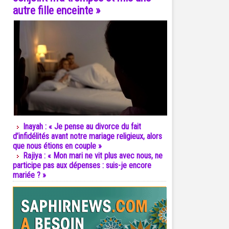
autre fille enceinte »
Inayah : « Je pense au divorce du fait
d’infidélités avant notre mariage religieux, alors
que nous étions en couple »
Rajiya : « Mon mari ne vit plus avec nous, ne
participe pas aux dépenses : suis-je encore
mariée ? »