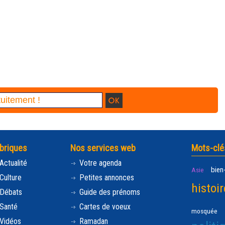
briques
Nos services web
Mots-clé
Actualité
Votre agenda
bien
Asie
Culture
Petites annonces
histoir
Débats
Guide des prénoms
Santé
Cartes de voeux
mosquée
Vidéos
Ramadan