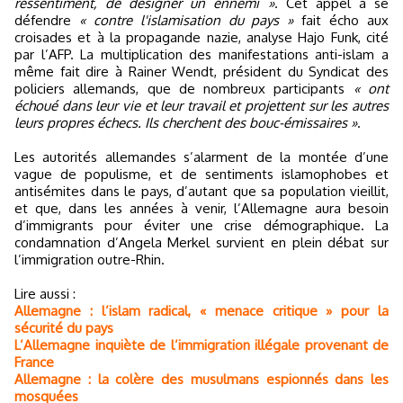
ressentiment, de désigner un ennemi »
. Cet appel à se
défendre
« contre l'islamisation du pays »
fait écho aux
croisades et à la propagande nazie, analyse Hajo Funk, cité
par l’AFP. La multiplication des manifestations anti-islam a
même fait dire à Rainer Wendt, président du Syndicat des
policiers allemands, que de nombreux participants
« ont
échoué dans leur vie et leur travail et projettent sur les autres
leurs propres échecs. Ils cherchent des bouc-émissaires »
.
Les autorités allemandes s’alarment de la montée d’une
vague de populisme, et de sentiments islamophobes et
antisémites dans le pays, d’autant que sa population vieillit,
et que, dans les années à venir, l’Allemagne aura besoin
d’immigrants pour éviter une crise démographique. La
condamnation d’Angela Merkel survient en plein débat sur
l’immigration outre-Rhin.
Lire aussi :
Allemagne : l’islam radical, « menace critique » pour la
sécurité du pays
L’Allemagne inquiète de l’immigration illégale provenant de
France
Allemagne : la colère des musulmans espionnés dans les
mosquées