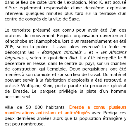
dans le lieu de culte lors de l’explosion. Nino K. est accusé
d’être également responsable d'une deuxième explosion
intervenu quelques minutes plus tard sur la terrasse d'un
centre de congrès de la ville de Saxe.
Le terroriste présumé est connu pour avoir été l'un des
orateurs du mouvement Pegida, organisation ouvertement
xénophobe et islamophobe, lors d’un rassemblement en été
2015, selon la police. Il avait alors invectivé la foule en
dénonçant les
« étrangers criminels »
et
« les Africains
feignants »
, selon le quotidien
Bild
. Il a été interpellé le 8
décembre en Hesse, dans le centre du pays, sur un chantier
de construction qui l'emploie. Deux perquisitions ont été
menées à son domicile et sur son lieu de travail. Du matériel
pouvant servir à la fabrication d'explosifs a été retrouvé, a
précisé Wolfgang Klein, porte-parole du procureur général
de Dresde. Le parquet privilégie la piste d’un homme
agissant seul.
Ville de 50 000 habitants,
Dresde a connu plusieurs
manifestations anti-islam et anti-réfugiés
avec Pediga ces
deux dernières années alors que la population étrangère y
est peu nombreuse.