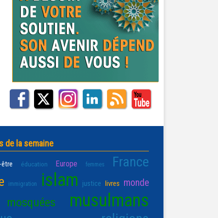
s de la semaine
France
Europe
-être
éducation
femmes
islam
e
monde
justice
livres
immigration
musulmans
mosquées