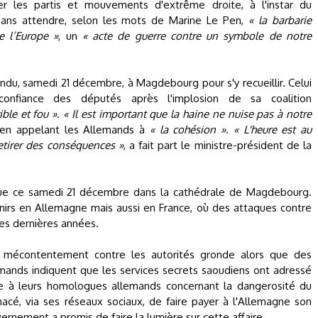
er les partis et mouvements d'extrême droite, à l'instar du
ans attendre, selon les mots de Marine Le Pen,
« la barbarie
e l’Europe »
, un
« acte de guerre contre un symbole de notre
endu, samedi 21 décembre, à Magdebourg pour s'y recueillir. Celui
nfiance des députés après l'implosion de sa coalition
ible et fou »
.
« Il est important que la haine ne nuise pas à notre
r, en appelant les Allemands à
« la cohésion »
.
« L'heure est au
etirer des conséquences »
, a fait part le ministre-président de la
e ce samedi 21 décembre dans la cathédrale de Magdebourg.
nirs en Allemagne mais aussi en France, où des attaques contre
es dernières années.
mécontentement contre les autorités gronde alors que des
mands indiquent que les services secrets saoudiens ont adressé
e à leurs homologues allemands concernant la dangerosité du
cé, via ses réseaux sociaux, de faire payer à l'Allemagne son
rnement a promis de faire la lumière sur cette affaire.