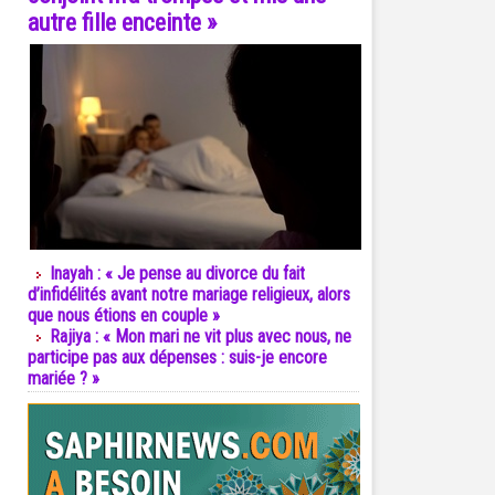
autre fille enceinte »
Inayah : « Je pense au divorce du fait
d’infidélités avant notre mariage religieux, alors
que nous étions en couple »
Rajiya : « Mon mari ne vit plus avec nous, ne
participe pas aux dépenses : suis-je encore
mariée ? »