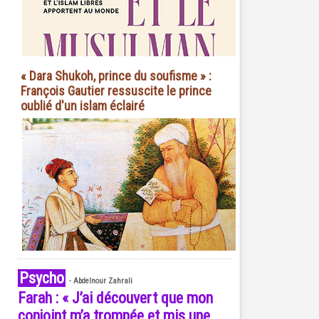
« Dara Shukoh, prince du soufisme » :
François Gautier ressuscite le prince
oublié d'un islam éclairé
Psycho
-
Abdelnour Zahrali
Farah : « J’ai découvert que mon
conjoint m’a trompée et mis une