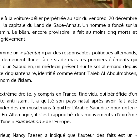
ue à la voiture-bélier perpétrée au soir du vendredi 20 décembre
 la capitale du Land de Saxe-Anhalt. Un homme a foncé sur la
emin. Le bilan, encore provisoire, a fait au moins cinq morts et
 grièvement.
 comme un
« attentat »
par des responsables politiques allemands,
s demeurent floues à ce stade mais les premiers éléments qui
it d'un Saoudien, un médecin présent sur le sol allemand depuis
 ce cinquantenaire, identifié comme étant Taleb Al Abdulmohsen,
 nom de l'islam.
extrême droite, y compris en France, l'individu, qui bénéficie d'un
te anti-islam. Il a quitté son pays natal après avoir fait acte
'aider des ex-musulmans à quitter l'Arabie Saoudite pour obtenir
nde. En Allemagne, il s'est rapproché des mouvements d'extrême
 d'une
« islamisation »
de l'Europe.
érieur, Nancy Faeser, a indiqué que l'auteur des faits est un
«