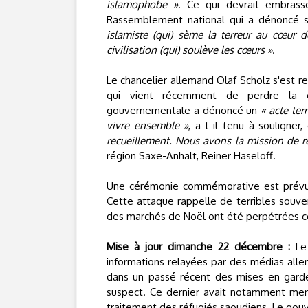
islamophobe »
. Ce qui devrait embrass
Rassemblement national qui a dénoncé s
islamiste (qui) sème la terreur au cœur d
civilisation (qui) soulève les cœurs »
.
Le chancelier allemand Olaf Scholz s'est r
qui vient récemment de perdre la co
gouvernementale a dénoncé un
« acte terr
vivre ensemble »
, a-t-il tenu à souligne
recueillement. Nous avons la mission de r
région Saxe-Anhalt, Reiner Haseloff.
Une cérémonie commémorative est prévu
Cette attaque rappelle de terribles souve
des marchés de Noël ont été perpétrées c
Mise à jour dimanche 22 décembre :
Le 
informations relayées par des médias alle
dans un passé récent des mises en gard
suspect. Ce dernier avait notamment mena
traitement des réfugiés saoudiens. Le gouve