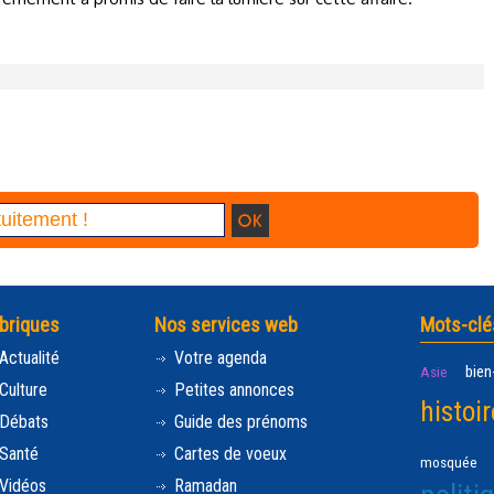
briques
Nos services web
Mots-clé
Actualité
Votre agenda
bien
Asie
Culture
Petites annonces
histoir
Débats
Guide des prénoms
Santé
Cartes de voeux
mosquée
Vidéos
Ramadan