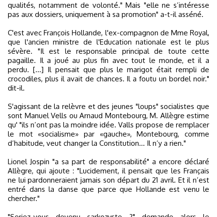
qualités, notamment de volonté." Mais "elle ne s’intéresse
pas aux dossiers, uniquement à sa promotion" a-t-il asséné.
C'est avec François Hollande, l'ex-compagnon de Mme Royal,
que l'ancien ministre de l'Education nationale est le plus
sévère. "Il est le responsable principal de toute cette
pagaille. Il a joué au plus fin avec tout le monde, et il a
perdu. [...] Il pensait que plus le marigot était rempli de
crocodiles, plus il avait de chances. Il a foutu un bordel noir."
dit-il.
S'agissant de la relèvre et des jeunes "loups" socialistes que
sont Manuel Vells ou Arnaud Montebourg, M. Allègre estime
qu' "ils n’ont pas la moindre idée. Valls propose de remplacer
le mot «socialisme» par «gauche», Montebourg, comme
d’habitude, veut changer la Constitution… Il n’y a rien."
Lionel Jospin "a sa part de responsabilité" a encore déclaré
Allègre, qui ajoute : "Lucidement, il pensait que les Français
ne lui pardonneraient jamais son départ du 21 avril. Et il n’est
entré dans la danse que parce que Hollande est venu le
chercher."
"Seriez-vous devenu sarkozyste ?" demande alors le