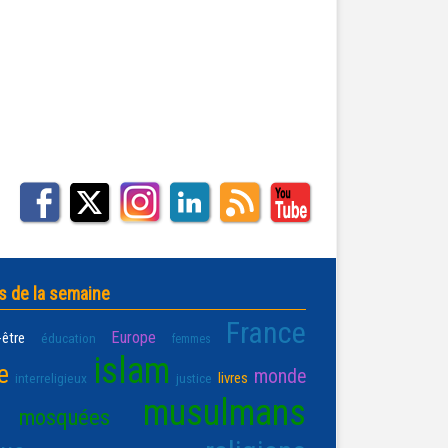
s de la semaine
France
Europe
-être
éducation
femmes
islam
e
monde
livres
interreligieux
justice
musulmans
mosquées