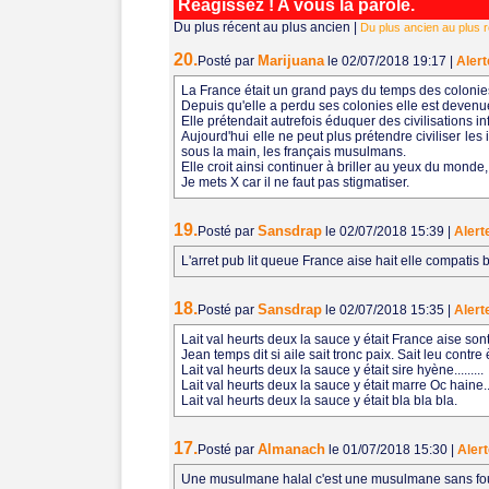
Réagissez ! A vous la parole.
Du plus récent au plus ancien
|
Du plus ancien au plus 
20.
Marijuana
Posté par
le 02/07/2018 19:17
|
Alert
La France était un grand pays du temps des colonie
Depuis qu'elle a perdu ses colonies elle est devenue
Elle prétendait autrefois éduquer des civilisations in
Aujourd'hui elle ne peut plus prétendre civiliser le
sous la main, les français musulmans.
Elle croit ainsi continuer à briller au yeux du monde,
Je mets X car il ne faut pas stigmatiser.
19.
Sansdrap
Posté par
le 02/07/2018 15:39
|
Alert
L'arret pub lit queue France aise hait elle compatis bleu 
18.
Sansdrap
Posté par
le 02/07/2018 15:35
|
Alert
Lait val heurts deux la sauce y était France aise so
Jean temps dit si aile sait tronc paix. Sait leu contre 
Lait val heurts deux la sauce y était sire hyène.........
Lait val heurts deux la sauce y était marre Oc haine...
Lait val heurts deux la sauce y était bla bla bla.
17.
Almanach
Posté par
le 01/07/2018 15:30
|
Alert
Une musulmane halal c'est une musulmane sans foula