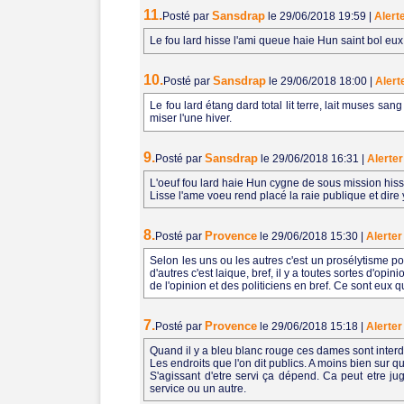
11.
Sansdrap
Posté par
le 29/06/2018 19:59
|
Alert
Le fou lard hisse l'ami queue haie Hun saint bol eux to
10.
Sansdrap
Posté par
le 29/06/2018 18:00
|
Alert
Le fou lard étang dard total lit terre, lait muses san
miser l'une hiver.
9.
Sansdrap
Posté par
le 29/06/2018 16:31
|
Alerter
L'oeuf fou lard haie Hun cygne de sous mission hisse
Lisse l'ame voeu rend placé la raie publique et dire 
8.
Provence
Posté par
le 29/06/2018 15:30
|
Alerter
Selon les uns ou les autres c'est un prosélytisme p
d'autres c'est laique, bref, il y a toutes sortes 
de l'opinion et des politiciens en bref. Ce sont eux q
7.
Provence
Posté par
le 29/06/2018 15:18
|
Alerter
Quand il y a bleu blanc rouge ces dames sont interdites
Les endroits que l'on dit publics. A moins bien sur qu
S'agissant d'etre servi ça dépend. Ca peut etre j
service ou un autre.