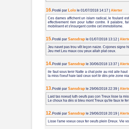
16.
Lolo
Posté par
le 01/07/2018 14:17
|
Alerter
Ces dames affichent un islam radical, le foulard est
effectivement rien pour lutter contre. Il palabre, 
mobilisent et s'insurgent contre cet immobilisme.
15.
Sansdrap
Posté par
le 01/07/2018 13:12
|
Alert
Jeu navet pas trou vêt leçon naize. Cojones signe hi
Jeu met Leu maux cou yeux allah plat ceux.
14.
Sansdrap
Posté par
le 30/06/2018 13:37
|
Alert
ile faut sous tenir Natte a chat pole au nid aile hau
la miss t'oeuf haie laid ceux sort tir dès prie zone nia
13.
Sansdrap
Posté par
le 29/06/2018 22:39
|
Alert
Laid tas noeud luth oeufs pas con Treux lisse la mi
Le choux ha dès si bleu mont Treux qu'ile faux le fer
12.
Sansdrap
Posté par
le 29/06/2018 20:19
|
Alert
Lisse l'ame voeux ceux fer oeufs plein Dreux. Vie voe