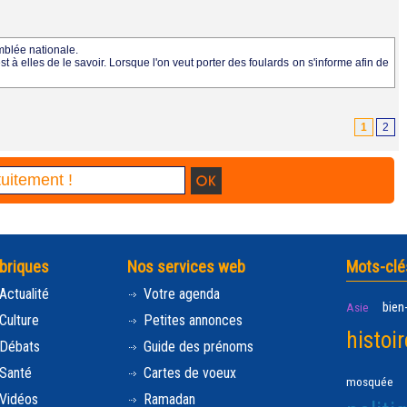
emblée nationale.
t à elles de le savoir. Lorsque l'on veut porter des foulards on s'informe afin de
1
2
briques
Nos services web
Mots-clé
Actualité
Votre agenda
bien
Asie
Culture
Petites annonces
histoir
Débats
Guide des prénoms
Santé
Cartes de voeux
mosquée
Vidéos
Ramadan