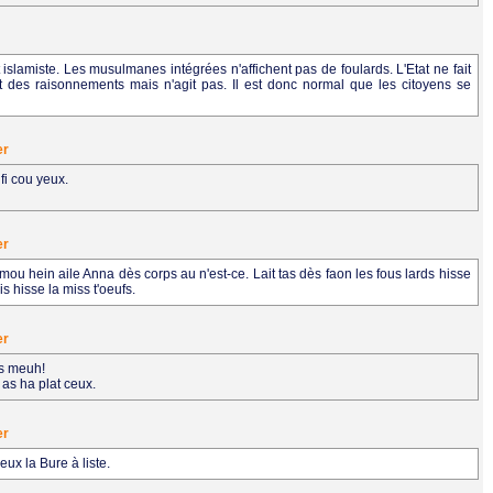
 islamiste. Les musulmanes intégrées n'affichent pas de foulards. L'Etat ne fait
fait des raisonnements mais n'agit pas. Il est donc normal que les citoyens se
er
fi cou yeux.
er
t mou hein aile Anna dès corps au n'est-ce. Lait tas dès faon les fous lards hisse
is hisse la miss t'oeufs.
er
ss meuh!
 as ha plat ceux.
er
ux la Bure à liste.