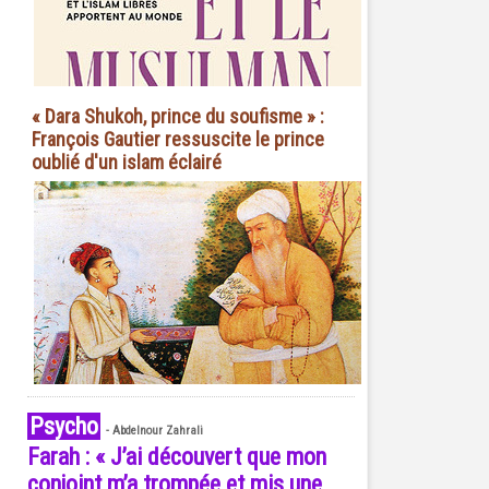
« Dara Shukoh, prince du soufisme » :
François Gautier ressuscite le prince
oublié d'un islam éclairé
Psycho
-
Abdelnour Zahrali
Farah : « J’ai découvert que mon
conjoint m’a trompée et mis une