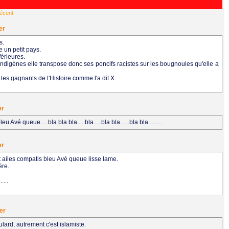
récent
er
s.
 un petit pays.
férieures.
s indigènes elle transpose donc ses poncifs racistes sur les bougnoules qu'elle a
 les gagnants de l'Histoire comme l'a dit X.
er
Avé queue.....bla bla bla.....bla.....bla bla......bla bla.........
er
nt ailes compatis bleu Avé queue lisse lame.
ère.
....
er
rd, autrement c'est islamiste.