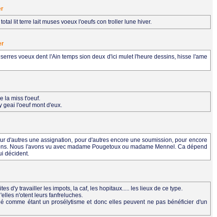
er
tal lit terre lait muses voeux l'oeufs con troller lune hiver.
er
g serres voeux dent l'Ain temps sion deux d'ici mulet l'heure dessins, hisse l'ame
 la miss t'oeuf.
y geai l'oeuf mont d'eux.
our d'autres une assignation, pour d'autres encore une soumission, pour encore
d'opinions. Nous l'avons vu avec madame Pougetoux ou madame Mennel. Ca dépend
ui décident.
 d'y travailler les impots, la caf, les hopitaux..... les lieux de ce type.
'elles n'otent leurs fanfreluches.
ugé comme étant un prosélytisme et donc elles peuvent ne pas bénéficier d'un