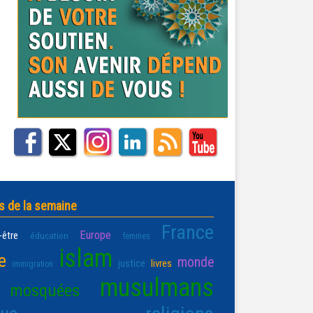
s de la semaine
France
Europe
-être
éducation
femmes
islam
e
monde
justice
livres
immigration
musulmans
mosquées