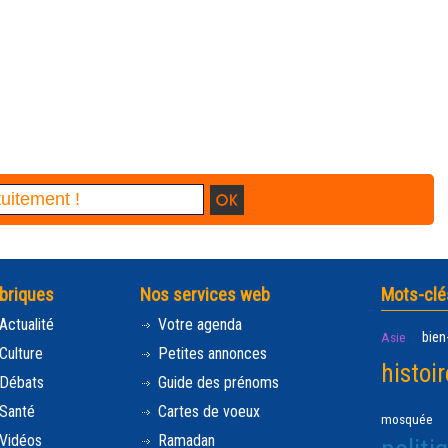
briques
Nos services web
Mots-clé
Actualité
Votre agenda
bien
Asie
Culture
Petites annonces
histoir
Débats
Guide des prénoms
Santé
Cartes de voeux
mosquée
Vidéos
Ramadan