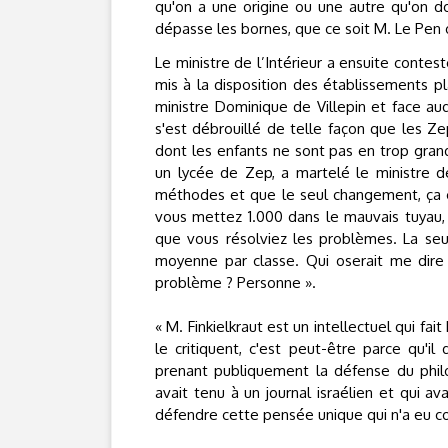
qu'on a une origine ou une autre qu'on do
dépasse les bornes, que ce soit M. Le Pen o
Le ministre de l’Intérieur a ensuite conte
mis à la disposition des établissements pl
ministre Dominique de Villepin et face auq
s'est débrouillé de telle façon que les Ze
dont les enfants ne sont pas en trop grand
un lycée de Zep, a martelé le ministre de
méthodes et que le seul changement, ça co
vous mettez 1.000 dans le mauvais tuyau, 
que vous résolviez les problèmes. La seu
moyenne par classe. Qui oserait me dire
problème ? Personne ».
« M. Finkielkraut est un intellectuel qui fait
le critiquent, c'est peut-être parce qu'il
prenant publiquement la défense du philo
avait tenu à un journal israélien et qui a
défendre cette pensée unique qui n'a eu co