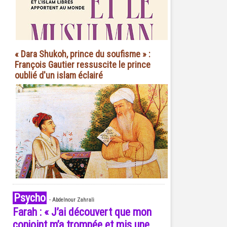
« Dara Shukoh, prince du soufisme » :
François Gautier ressuscite le prince
oublié d'un islam éclairé
Psycho
-
Abdelnour Zahrali
Farah : « J’ai découvert que mon
conjoint m’a trompée et mis une