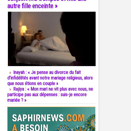
autre fille enceinte »
Inayah : « Je pense au divorce du fait
d’infidélités avant notre mariage religieux, alors
que nous étions en couple »
Rajiya : « Mon mari ne vit plus avec nous, ne
participe pas aux dépenses : suis-je encore
mariée ? »