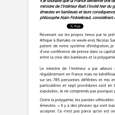
« Je souhaite que la France devienne une d
ministre de l’Intérieur était l’invité hier du
émeutes en banlieues et leurs conséquences,
philosophe Alain Finkielkraut, considérant q
Revenant sur les propos tenus par le pré
Afrique à Bamako ce week-end, Nicolas Sark
patent de notre système d'intégration, je 
d’une conférence de presse dans la capitale 
entre la crise des banlieues et la polygamie
Le ministre de l’Intérieur a par ailleu
régulièrement en France mais ne bénéficiant
sur les 785 personnes déférées et mis en 
particulières et sept procédures sont en t
expulsées. Je ne comprends pas pourquoi ça f
Outre la polygamie, les paroles véhiculées
émeutes. « Il y a des phrases qui sont ina
accepter. Ce n'est pas parce qu'on est un 