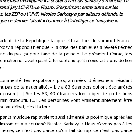
émocratie exemplaire » a soutenu Nicolas Sarkozy dimanche. Le
 grand jury LCI-RTL-Le Figaro. S’exprimant entre autre sur les
 les ZEP ou l’UMP, Nicolas Sarkozy a par ailleurs défendu le
ue ce dernier faisait « honneur à l’intelligence française ».
sident de la République Jacques Chirac lors du sommet France-
ozy a répondu hier que « la crise des banlieues a révélé l'échec
ne dis pas ça pour faire de la peine ». Le président Chirac, lors
malienne, avait quant à lui soutenu qu’il n’existait « pas de lien
 ».
rs commenté les expulsions programmées d’émeutiers résidant
 pas de la nationalité. « Il y a 83 étrangers qui ont été arrêtés
prison [...] Sur les 83, 40 étrangers font objet de protections
rain d'aboutir. [...] Ces personnes vont vraisemblablement être
ait débat, c'est la loi ».
 par la musique rap avaient aussi alimenté la polémique après les
dmissibles » a souligné Nicolas Sarkozy. « Nous n'avons pas à les
jeune, ce n'est pas parce qu'on fait du rap, ce n'est pas parce