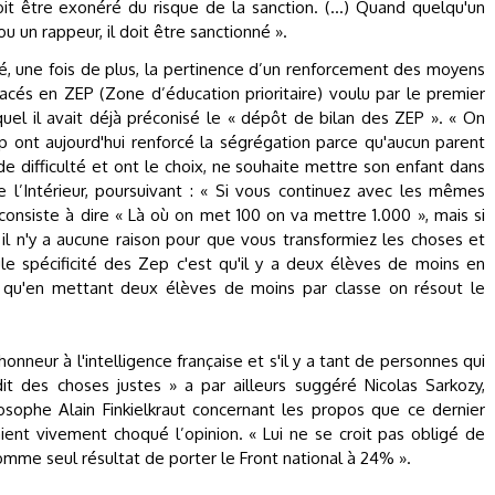
it être exonéré du risque de la sanction. (...) Quand quelqu'un
u un rappeur, il doit être sanctionné ».
sté, une fois de plus, la pertinence d’un renforcement des moyens
acés en ZEP (Zone d’éducation prioritaire) voulu par le premier
uel il avait déjà préconisé le « dépôt de bilan des ZEP ». « On
p ont aujourd'hui renforcé la ségrégation parce qu'aucun parent
e difficulté et ont le choix, ne souhaite mettre son enfant dans
 l’Intérieur, poursuivant : « Si vous continuez avec les mêmes
nsiste à dire « Là où on met 100 on va mettre 1.000 », mais si
il n'y a aucune raison pour que vous transformiez les choses et
le spécificité des Zep c'est qu'il y a deux élèves de moins en
 qu'en mettant deux élèves de moins par classe on résout le
 honneur à l'intelligence française et s'il y a tant de personnes qui
 dit des choses justes » a par ailleurs suggéré Nicolas Sarkozy,
sophe Alain Finkielkraut concernant les propos que ce dernier
vaient vivement choqué l’opinion. « Lui ne se croit pas obligé de
mme seul résultat de porter le Front national à 24% ».