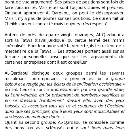
point de vue argumenté. Ses prises de positions sont loin de
faire l'unanimité. Mais elles sont toujours claires et précises.
On peut approuver Al-Qardaoui, on peut le désapprouver.
Mais il n'y a pas de doutes sur ses positions. Ce qui en fait un
Cheikh souvent contesté mais toujours très respecté.
Auteur de près de quatre-vingts ouvrages, Al-Qardaoui a
sorti la Fatwa (l'avis juridique) du cercle fermé des imams
spécialisés. Pour leur avoir volé la vedette, ils le traitent de «
mercenaire de la Fatwa ». Les attaques portent aussi sur sa
fortune personnelle ainsi que sur les agissements de
certaines entreprises dont il est conseiller.
Al-Qardaoui distingue deux groupes parmi les savants
musulmans contemporains. Le premier est un
« groupe
ébloui et aveuglé par les éclats de la civilisation occidentale »
écrit-il. Ceux-là sont
« impressionnés par leur grande idole,
ils l’ont vénérée, en lui présentant de nombreux sacrifices et
en se dressant humblement devant elle, avec des yeux
baissés. Ils acceptent tous les us et coutumes de l’Occident
ainsi que ses principes, qui à leurs yeux sont indiscutables et
au-dessus du moindre doute. »
.
Quant au second groupe, Al-Qardaoui le considère comme
des gens aux avis sclérosés qui
« sont figés dans leurs