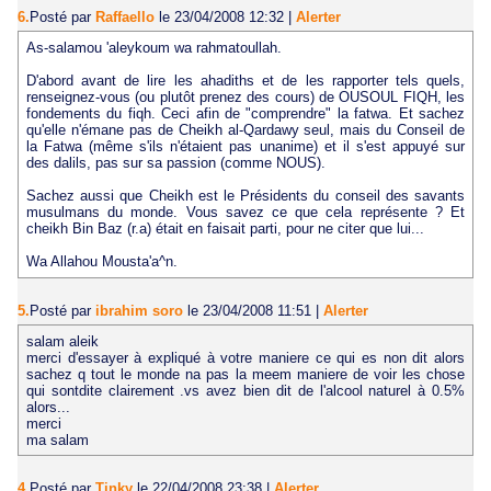
6.
Posté par
Raffaello
le 23/04/2008 12:32
|
Alerter
As-salamou 'aleykoum wa rahmatoullah.
D'abord avant de lire les ahadiths et de les rapporter tels quels,
renseignez-vous (ou plutôt prenez des cours) de OUSOUL FIQH, les
fondements du fiqh. Ceci afin de "comprendre" la fatwa. Et sachez
qu'elle n'émane pas de Cheikh al-Qardawy seul, mais du Conseil de
la Fatwa (même s'ils n'étaient pas unanime) et il s'est appuyé sur
des dalils, pas sur sa passion (comme NOUS).
Sachez aussi que Cheikh est le Présidents du conseil des savants
musulmans du monde. Vous savez ce que cela représente ? Et
cheikh Bin Baz (r.a) était en faisait parti, pour ne citer que lui...
Wa Allahou Mousta'a^n.
5.
Posté par
ibrahim soro
le 23/04/2008 11:51
|
Alerter
salam aleik
merci d'essayer à expliqué à votre maniere ce qui es non dit alors
sachez q tout le monde na pas la meem maniere de voir les chose
qui sontdite clairement .vs avez bien dit de l'alcool naturel à 0.5%
alors...
merci
ma salam
4.
Posté par
Tinky
le 22/04/2008 23:38
|
Alerter