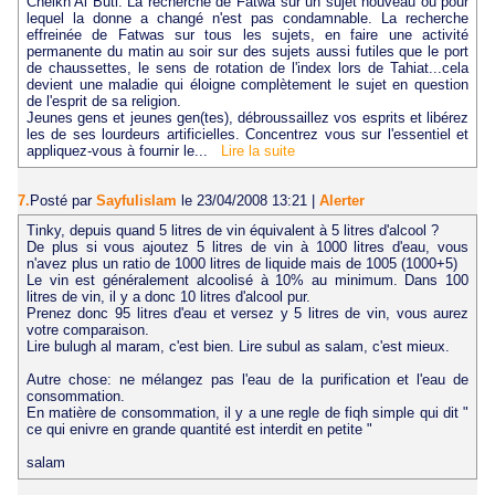
Cheikh Al Buti. La recherche de Fatwa sur un sujet nouveau ou pour
lequel la donne a changé n'est pas condamnable. La recherche
effreinée de Fatwas sur tous les sujets, en faire une activité
permanente du matin au soir sur des sujets aussi futiles que le port
de chaussettes, le sens de rotation de l'index lors de Tahiat...cela
devient une maladie qui éloigne complètement le sujet en question
de l'esprit de sa religion.
Jeunes gens et jeunes gen(tes), débroussaillez vos esprits et libérez
les de ses lourdeurs artificielles. Concentrez vous sur l'essentiel et
appliquez-vous à fournir le...
Lire la suite
7.
Posté par
Sayfulislam
le 23/04/2008 13:21
|
Alerter
Tinky, depuis quand 5 litres de vin équivalent à 5 litres d'alcool ?
De plus si vous ajoutez 5 litres de vin à 1000 litres d'eau, vous
n'avez plus un ratio de 1000 litres de liquide mais de 1005 (1000+5)
Le vin est généralement alcoolisé à 10% au minimum. Dans 100
litres de vin, il y a donc 10 litres d'alcool pur.
Prenez donc 95 litres d'eau et versez y 5 litres de vin, vous aurez
votre comparaison.
Lire bulugh al maram, c'est bien. Lire subul as salam, c'est mieux.
Autre chose: ne mélangez pas l'eau de la purification et l'eau de
consommation.
En matière de consommation, il y a une regle de fiqh simple qui dit "
ce qui enivre en grande quantité est interdit en petite "
salam