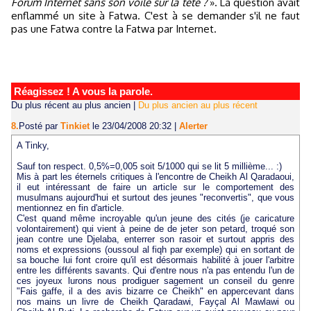
Forum Internet sans son voile sur la tête ?
». La question avait
enflammé un site à Fatwa. C'est à se demander s'il ne faut
pas une Fatwa contre la Fatwa par Internet.
Réagissez ! A vous la parole.
Du plus récent au plus ancien
|
Du plus ancien au plus récent
8.
Posté par
Tinkiet
le 23/04/2008 20:32
|
Alerter
A Tinky,
Sauf ton respect. 0,5%=0,005 soit 5/1000 qui se lit 5 millième... :)
Mis à part les éternels critiques à l'encontre de Cheikh Al Qaradaoui,
il eut intéressant de faire un article sur le comportement des
musulmans aujourd'hui et surtout des jeunes "reconvertis", que vous
mentionnez en fin d'article.
C'est quand même incroyable qu'un jeune des cités (je caricature
volontairement) qui vient à peine de de jeter son petard, troqué son
jean contre une Djelaba, enterrer son rasoir et surtout appris des
noms et expressions (oussoul al fiqh par exemple) qui en sortant de
sa bouche lui font croire qu'il est désormais habilité à jouer l'arbitre
entre les différents savants. Qui d'entre nous n'a pas entendu l'un de
ces joyeux lurons nous prodiguer sagement un conseil du genre
"Fais gaffe, il a des avis bizarre ce Cheikh" en appercevant dans
nos mains un livre de Cheikh Qaradawi, Fayçal Al Mawlawi ou