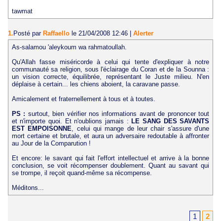
tawmat
1.
Posté par
Raffaello
le 21/04/2008 12:46
|
Alerter
As-salamou 'aleykoum wa rahmatoullah.
Qu'Allah fasse miséricorde à celui qui tente d'expliquer à notre
communauté sa religion, sous l'éclairage du Coran et de la Sounna :
un vision correcte, équilibrée, représentant le Juste milieu. N'en
déplaise à certain... les chiens aboient, la caravane passe.
Amicalement et fraternellement à tous et à toutes.
PS :
surtout, bien vérifier nos informations avant de prononcer tout
et n'importe quoi. Et n'oublions jamais :
LE SANG DES SAVANTS
EST EMPOISONNE
, celui qui mange de leur chair s'assure d'une
mort certaine et brutale, et aura un adversaire redoutable à affronter
au Jour de la Comparution !
Et encore: le savant qui fait l'effort intellectuel et arrive à la bonne
conclusion, se voit récompenser doublement. Quant au savant qui
se trompe, il reçoit quand-même sa récompense.
Méditons...
1
2