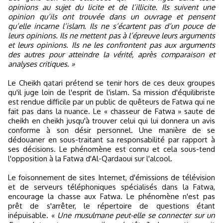
opinions au sujet du licite et de l’illicite. Ils suivent une
opinion qu’ils ont trouvée dans un ouvrage et pensent
qu’elle incarne l’islam. Ils ne s’écartent pas d’un pouce de
leurs opinions. Ils ne mettent pas à l’épreuve leurs arguments
et leurs opinions. Ils ne les confrontent pas aux arguments
des autres pour atteindre la vérité, après comparaison et
analyses critiques. »
Le Cheikh qatari prétend se tenir hors de ces deux groupes
qu'il juge loin de l'esprit de l'islam. Sa mission d'équilibriste
est rendue difficile par un public de quêteurs de Fatwa qui ne
fait pas dans la nuance. Le « chasseur de Fatwa » saute de
cheikh en cheikh jusqu'à trouver celui qui lui donnera un avis
conforme à son désir personnel. Une manière de se
dédouaner en sous-traitant sa responsabilité par rapport à
ses décisions. Le phénomène est connu et cela sous-tend
l'opposition à la Fatwa d'Al-Qardaoui sur l'alcool.
Le foisonnement de sites Internet, d'émissions de télévision
et de serveurs téléphoniques spécialisés dans la Fatwa,
encourage la chasse aux Fatwa. Le phénomène n'est pas
prêt de s'arrêter, le répertoire de questions étant
inépuisable. «
Une musulmane peut-elle se connecter sur un